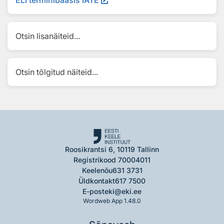
ELi terminibaasis IATE
Otsin lisanäiteid...
Otsin tõlgitud näiteid...
Roosikrantsi 6, 10119 Tallinn
Registrikood 70004011
Keelenõu
631 3731
Üldkontakt
617 7500
E-post
eki@eki.ee
Wordweb App 1.48.0