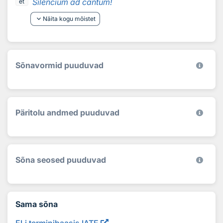
Silencium ad cantum!
et
keyboard_arrow_down
Näita kogu mõistet
Sõnavormid puuduvad
Päritolu andmed puuduvad
Sõna seosed puuduvad
Sama sõna