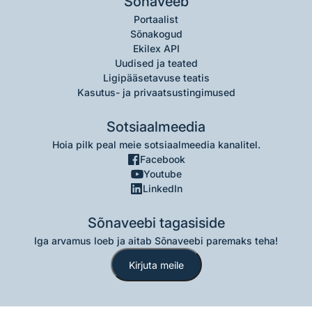
Sõnaveeb
Portaalist
Sõnakogud
Ekilex API
Uudised ja teated
Ligipääsetavuse teatis
Kasutus- ja privaatsustingimused
Sotsiaalmeedia
Hoia pilk peal meie sotsiaalmeedia kanalitel.
Facebook
Youtube
LinkedIn
Sõnaveebi tagasiside
Iga arvamus loeb ja aitab Sõnaveebi paremaks teha!
Kirjuta meile