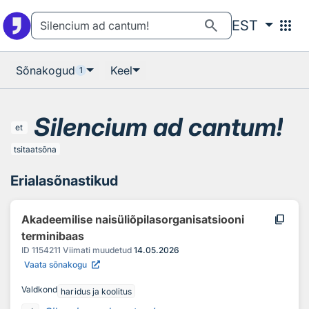
Otsingu juurde
Põhisisu juurde
search
apps
EST
Sõnakogud
Keel
1
Silencium ad cantum!
et
tsitaatsõna
Erialasõnastikud
content_copy
Akadeemilise naisüliõpilasorganisatsiooni
terminibaas
ID
1154211
Viimati muudetud
14.05.2026
Vaata sõnakogu
Valdkond
haridus ja koolitus