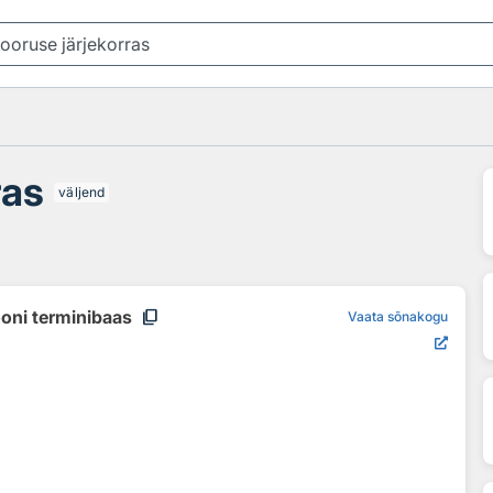
ras
väljend
content_copy
ooni terminibaas
Vaata sõnakogu