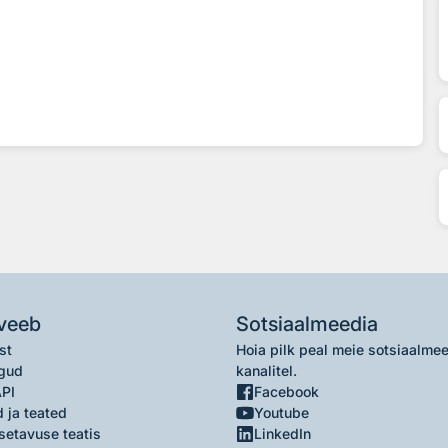
veeb
Sotsiaalmeedia
st
Hoia pilk peal meie sotsiaalme
gud
kanalitel.
API
Facebook
 ja teated
Youtube
setavuse teatis
LinkedIn