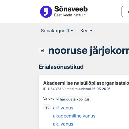
Otsingu juurde
Põhisisu juurde
Sõnakogud
Keel
1
nooruse järjekor
et
Erialasõnastikud
Akadeemilise naisüliõpilasorganisatsi
ID
1154373
Viimati muudetud
15.05.2026
Valdkond
haridus ja koolitus
ak! vanus
et
akadeemiline vanus
ak. vanus