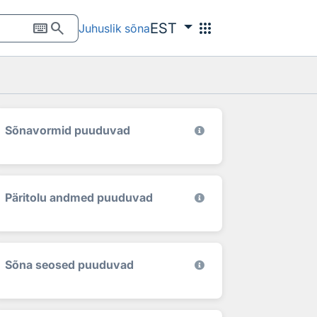
keyboard
search
apps
EST
Juhuslik sõna
Sõnavormid puuduvad
Päritolu andmed puuduvad
Sõna seosed puuduvad