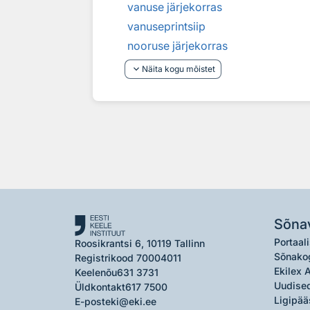
vanuse järjekorras
vanuseprintsiip
nooruse järjekorras
keyboard_arrow_down
Näita kogu mõistet
Sõna
Portaali
Roosikrantsi 6, 10119 Tallinn
Sõnako
Registrikood 70004011
Ekilex 
Keelenõu
631 3731
Uudised
Üldkontakt
617 7500
Ligipää
E-post
eki@eki.ee