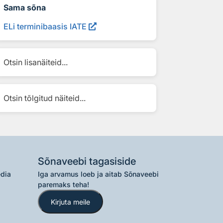
Sama sõna
ELi terminibaasis IATE
Otsin lisanäiteid...
Otsin tõlgitud näiteid...
Sõnaveebi tagasiside
edia
Iga arvamus loeb ja aitab Sõnaveebi
paremaks teha!
Kirjuta meile