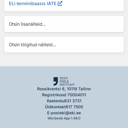
ELi terminibaasis IATE
Otsin lisanäiteid...
Otsin tõlgitud näiteid...
Roosikrantsi 6, 10119 Tallinn
Registrikood 70004011
Keelenõu
631 3731
Üldkontakt
617 7500
E-post
eki@eki.ee
Wordweb App 1.48.0