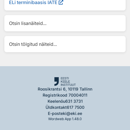
ELi terminibaasis IATE
Otsin lisanäiteid...
Otsin tõlgitud näiteid...
Roosikrantsi 6, 10119 Tallinn
Registrikood 70004011
Keelenõu
631 3731
Üldkontakt
617 7500
E-post
eki@eki.ee
Wordweb App 1.48.0