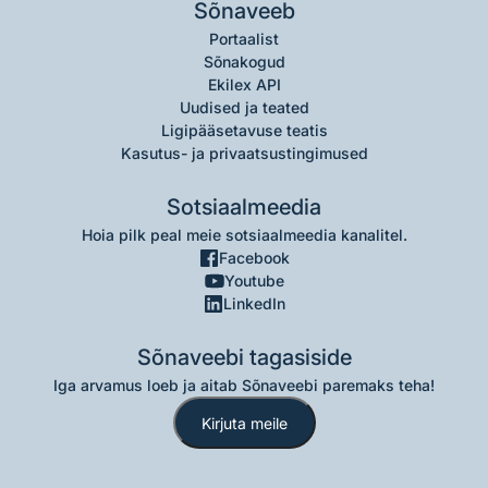
Sõnaveeb
Portaalist
Sõnakogud
Ekilex API
Uudised ja teated
Ligipääsetavuse teatis
Kasutus- ja privaatsustingimused
Sotsiaalmeedia
Hoia pilk peal meie sotsiaalmeedia kanalitel.
Facebook
Youtube
LinkedIn
Sõnaveebi tagasiside
Iga arvamus loeb ja aitab Sõnaveebi paremaks teha!
Kirjuta meile