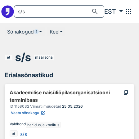
Otsingu juurde
Põhisisu juurde
search
apps
EST
Sõnakogud
Keel
1
s/s
et
määrsõna
Erialasõnastikud
content_copy
Akadeemilise naisüliõpilasorganisatsiooni
terminibaas
ID
1158032
Viimati muudetud
25.05.2026
Vaata sõnakogu
Valdkond
haridus ja koolitus
s/s
et