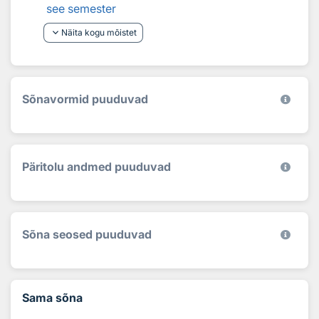
see semester
keyboard_arrow_down
Näita kogu mõistet
Sõnavormid puuduvad
Päritolu andmed puuduvad
Sõna seosed puuduvad
Sama sõna