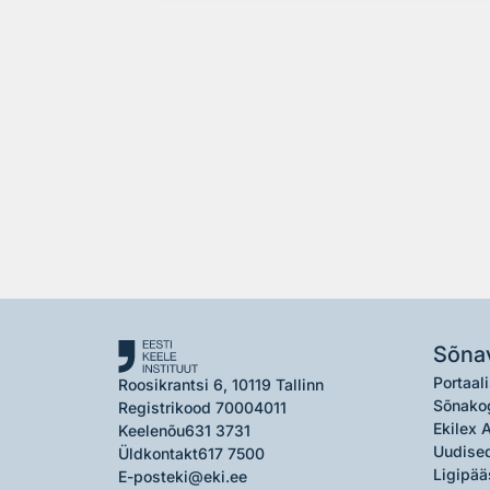
Sõna
Portaali
Roosikrantsi 6, 10119 Tallinn
Sõnako
Registrikood 70004011
Ekilex 
Keelenõu
631 3731
Uudised
Üldkontakt
617 7500
Ligipää
E-post
eki@eki.ee