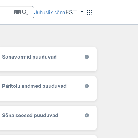
keyboard
search
apps
EST
Juhuslik sõna
Sõnavormid puuduvad
Päritolu andmed puuduvad
Sõna seosed puuduvad