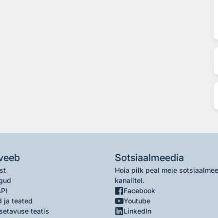
veeb
Sotsiaalmeedia
st
Hoia pilk peal meie sotsiaalme
gud
kanalitel.
API
Facebook
 ja teated
Youtube
setavuse teatis
LinkedIn