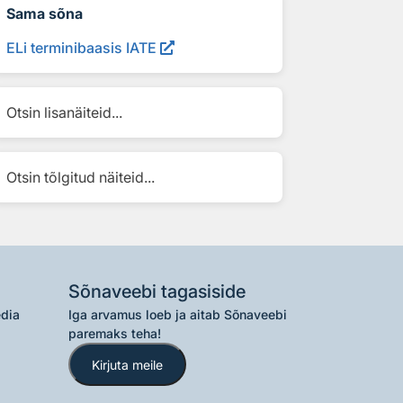
Sama sõna
ELi terminibaasis IATE
Otsin lisanäiteid...
Otsin tõlgitud näiteid...
Sõnaveebi tagasiside
edia
Iga arvamus loeb ja aitab Sõnaveebi
paremaks teha!
Kirjuta meile