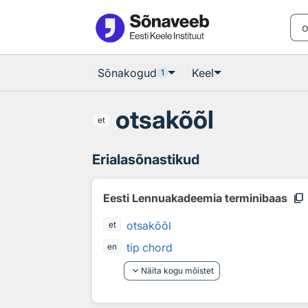
Otsingu juurde
Põhisisu juurde
Sõnakogud
Keel
1
otsakõõl
et
Erialasõnastikud
content_copy
Eesti Lennuakadeemia terminibaas
otsakõõl
et
tip chord
en
keyboard_arrow_down
Näita kogu mõistet