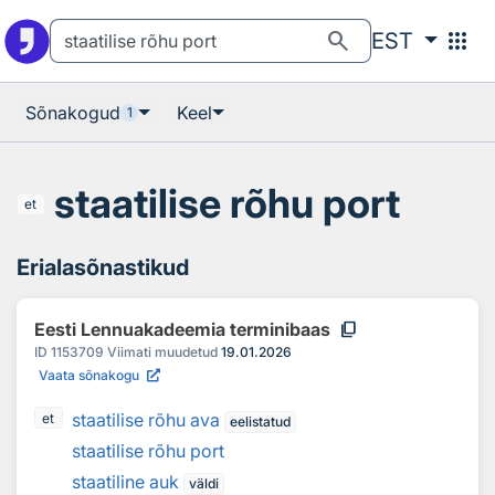
Otsingu juurde
Põhisisu juurde
search
apps
EST
Sõnakogud
Keel
1
staatilise rõhu port
et
Erialasõnastikud
content_copy
Eesti Lennuakadeemia terminibaas
ID
1153709
Viimati muudetud
19.01.2026
Vaata sõnakogu
staatilise rõhu ava
et
eelistatud
staatilise rõhu port
staatiline auk
väldi