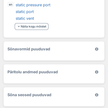
static pressure port
en
static port
static vent
keyboard_arrow_down
Näita kogu mõistet
Sõnavormid puuduvad
Päritolu andmed puuduvad
Sõna seosed puuduvad