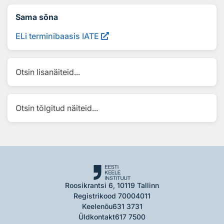
Sama sõna
ELi terminibaasis IATE
Otsin lisanäiteid...
Otsin tõlgitud näiteid...
Roosikrantsi 6, 10119 Tallinn
Registrikood 70004011
Keelenõu
631 3731
Üldkontakt
617 7500