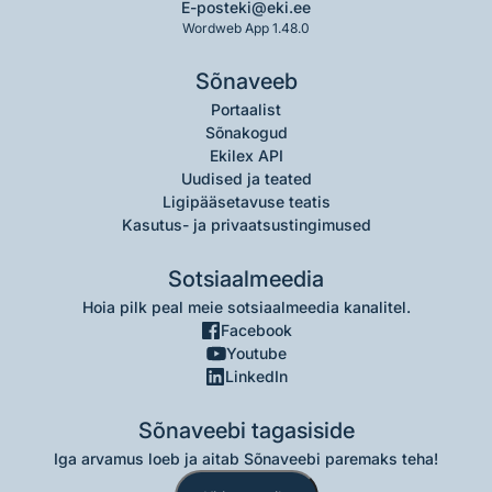
E-post
eki@eki.ee
Wordweb App 1.48.0
Sõnaveeb
Portaalist
Sõnakogud
Ekilex API
Uudised ja teated
Ligipääsetavuse teatis
Kasutus- ja privaatsustingimused
Sotsiaalmeedia
Hoia pilk peal meie sotsiaalmeedia kanalitel.
Facebook
Youtube
LinkedIn
Sõnaveebi tagasiside
Iga arvamus loeb ja aitab Sõnaveebi paremaks teha!