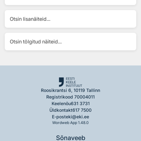
Otsin lisanäiteid...
Otsin tõlgitud näiteid...
Roosikrantsi 6, 10119 Tallinn
Registrikood 70004011
Keelenõu
631 3731
Üldkontakt
617 7500
E-post
eki@eki.ee
Wordweb App 1.48.0
Sõnaveeb