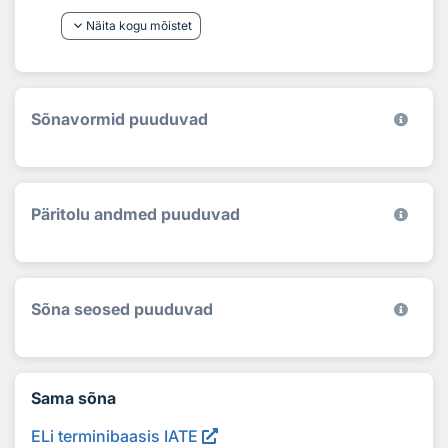
keyboard_arrow_down
Näita kogu mõistet
Sõnavormid puuduvad
Päritolu andmed puuduvad
Sõna seosed puuduvad
Sama sõna
ELi terminibaasis IATE