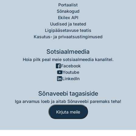
Portaalist
Sõnakogud
Ekilex API
Uudised ja teated
Ligipääsetavuse teatis
Kasutus- ja privaatsustingimused
Sotsiaalmeedia
Hoia pilk peal meie sotsiaalmeedia kanalitel.
Facebook
Youtube
LinkedIn
Sõnaveebi tagasiside
Iga arvamus loeb ja aitab Sõnaveebi paremaks teha!
Kirjuta meile