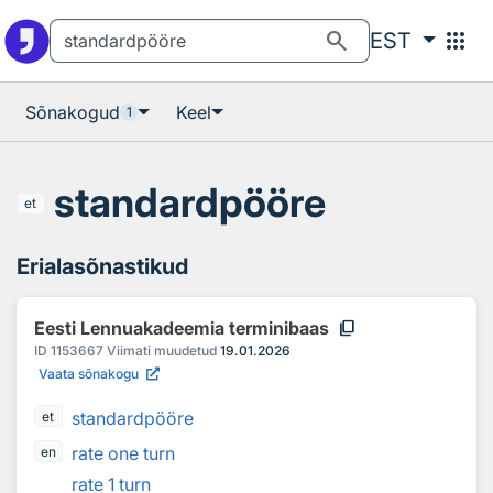
Otsingu juurde
Põhisisu juurde
search
apps
EST
Sõnakogud
Keel
1
standardpööre
et
Erialasõnastikud
content_copy
Eesti Lennuakadeemia terminibaas
ID
1153667
Viimati muudetud
19.01.2026
Vaata sõnakogu
standardpööre
et
rate one turn
en
rate 1 turn