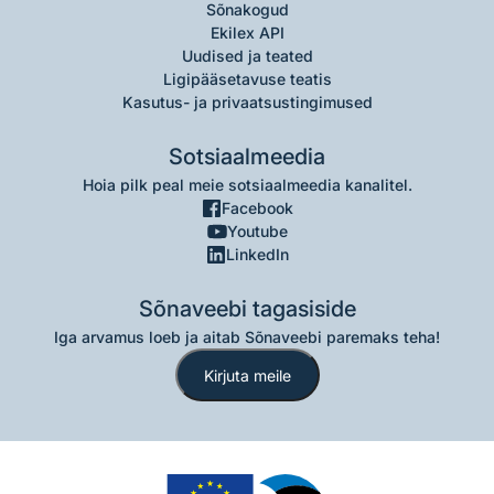
Sõnakogud
Ekilex API
Uudised ja teated
Ligipääsetavuse teatis
Kasutus- ja privaatsustingimused
Sotsiaalmeedia
Hoia pilk peal meie sotsiaalmeedia kanalitel.
Facebook
Youtube
LinkedIn
Sõnaveebi tagasiside
Iga arvamus loeb ja aitab Sõnaveebi paremaks teha!
Kirjuta meile