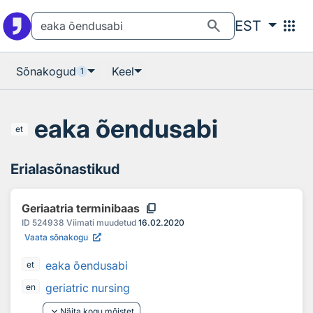
Otsingu juurde
Põhisisu juurde
search
apps
EST
Sõnakogud
Keel
1
eaka õendusabi
et
Erialasõnastikud
content_copy
Geriaatria terminibaas
ID
524938
Viimati muudetud
16.02.2020
Vaata sõnakogu
eaka õendusabi
et
geriatric nursing
en
keyboard_arrow_down
Näita kogu mõistet