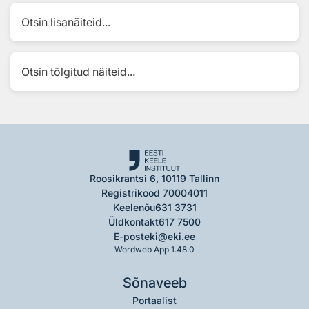
Otsin lisanäiteid...
Otsin tõlgitud näiteid...
Roosikrantsi 6, 10119 Tallinn
Registrikood 70004011
Keelenõu
631 3731
Üldkontakt
617 7500
E-post
eki@eki.ee
Wordweb App 1.48.0
Sõnaveeb
Portaalist