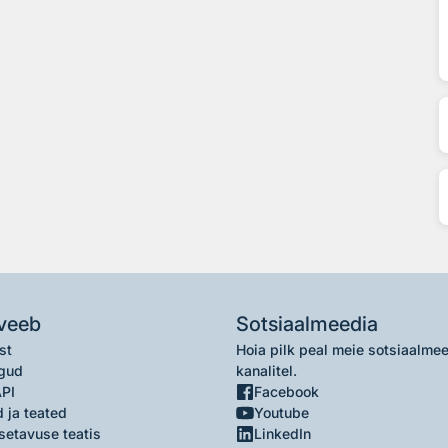
veeb
Sotsiaalmeedia
st
Hoia pilk peal meie sotsiaalme
gud
kanalitel.
API
Facebook
 ja teated
Youtube
setavuse teatis
LinkedIn