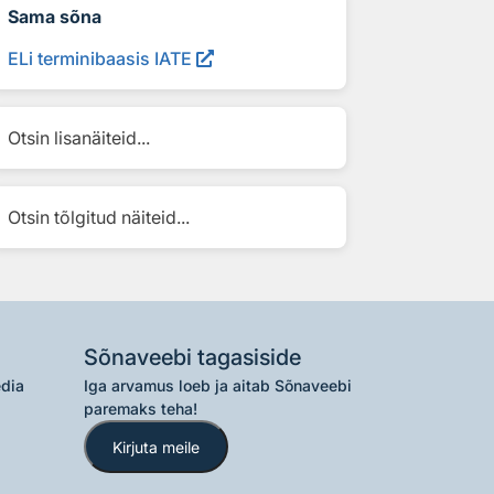
Sama sõna
ELi terminibaasis IATE
Otsin lisanäiteid...
Otsin tõlgitud näiteid...
Sõnaveebi tagasiside
edia
Iga arvamus loeb ja aitab Sõnaveebi
paremaks teha!
Kirjuta meile