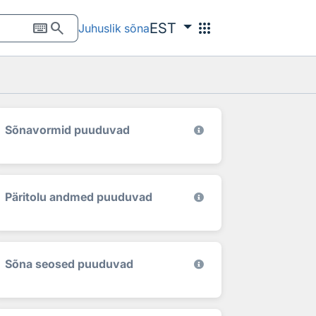
keyboard
search
apps
EST
Juhuslik sõna
Sõnavormid puuduvad
Päritolu andmed puuduvad
Sõna seosed puuduvad