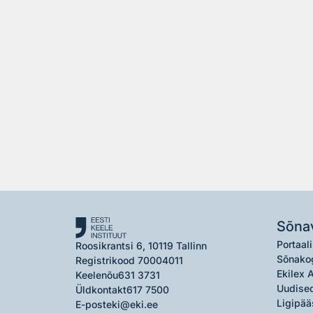
Sõna
Portaali
Roosikrantsi 6, 10119 Tallinn
Sõnako
Registrikood 70004011
Ekilex 
Keelenõu
631 3731
Uudised
Üldkontakt
617 7500
Ligipää
E-post
eki@eki.ee