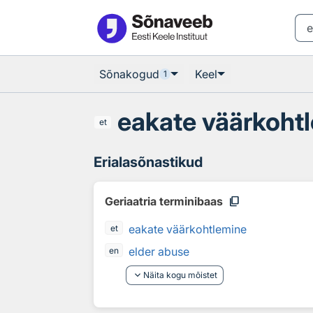
Otsingu juurde
Põhisisu juurde
Sõnakogud
Keel
1
eakate väärkoht
et
Erialasõnastikud
content_copy
Geriaatria terminibaas
eakate väärkohtlemine
et
elder abuse
en
keyboard_arrow_down
Näita kogu mõistet