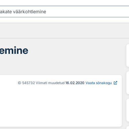
lemine
ID
545732
Viimati muudetud
16.02.2020
Vaata sõnakogu