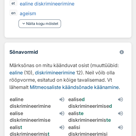
ealine diskrimineerimine
et
ageism
en
keyboard_arrow_down
Näita kogu mõistet
Sõnavormid
Märksõnas on mitu käänduvat osist (muuttüübid:
ealine
(10),
diskrimineerimine
12). Neil võib olla
rööpvorme, esitatud on kõige tavalisemad. Vt
lähemalt
Mitmeosaliste käändsõnade käänamine
.
ealine
ealise
d
diskrimineerimine
diskrimineerimise
d
ealise
ealis
te
diskrimineerimise
diskrimineerimis
te
ealis
t
ealisi
diskrimineerimis
t
diskrimineerimisi