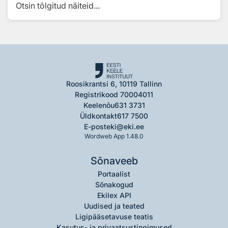
Otsin tõlgitud näiteid...
Roosikrantsi 6, 10119 Tallinn
Registrikood 70004011
Keelenõu
631 3731
Üldkontakt
617 7500
E-post
eki@eki.ee
Wordweb App 1.48.0
Sõnaveeb
Portaalist
Sõnakogud
Ekilex API
Uudised ja teated
Ligipääsetavuse teatis
Kasutus- ja privaatsustingimused