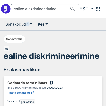
Otsingu juurde
Põhisisu juurde
search
apps
EST
Sõnakogud
Keel
1
Sõnavormid
et
ealine diskrimineerimine
Erialasõnastikud
content_copy
Geriaatria terminibaas
ID
524907
Viimati muudetud
29.03.2023
Vaata sõnakogu
Valdkond
geriatrics