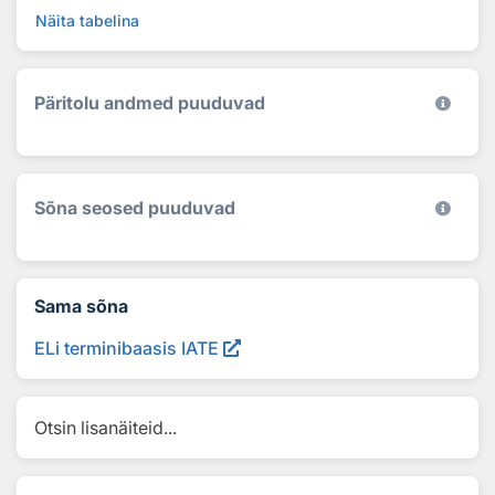
Näita tabelina
Päritolu andmed puuduvad
Sõna seosed puuduvad
Sama sõna
ELi terminibaasis IATE
Otsin lisanäiteid...