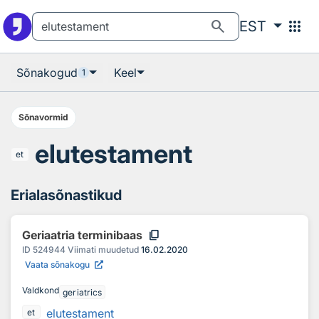
Otsingu juurde
Põhisisu juurde
search
apps
EST
Sõnakogud
Keel
1
Sõnavormid
elutestament
et
Erialasõnastikud
content_copy
Geriaatria terminibaas
ID
524944
Viimati muudetud
16.02.2020
Vaata sõnakogu
Valdkond
geriatrics
elutestament
et