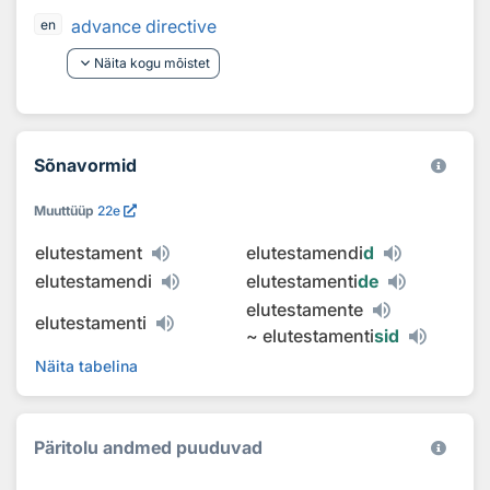
advance directive
en
keyboard_arrow_down
Näita kogu mõistet
Sõnavormid
Muuttüüp
22e
elutestament
elutestamendi
d
elutestamendi
elutestamenti
de
elutestamente
elutestamenti
~
elutestamenti
sid
Näita tabelina
Päritolu andmed puuduvad