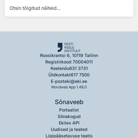
Otsin tõlgitud näiteid...
Roosikrantsi 6, 10119 Tallinn
Registrikood 70004011
Keelenõu
631 3731
Üldkontakt
617 7500
E-post
eki@eki.ee
Wordweb App 1.48.0
Sõnaveeb
Portaalist
Sõnakogud
Ekilex API
Uudised ja teated
Ligipääsetavuse teatis