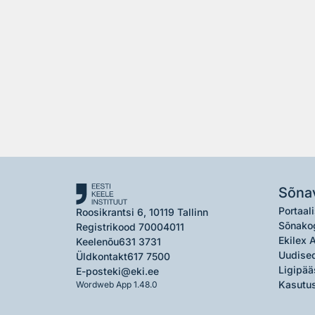
Sõna
Portaali
Roosikrantsi 6, 10119 Tallinn
Sõnako
Registrikood 70004011
Ekilex 
Keelenõu
631 3731
Uudised
Üldkontakt
617 7500
Ligipää
E-post
eki@eki.ee
Kasutus
Wordweb App 1.48.0