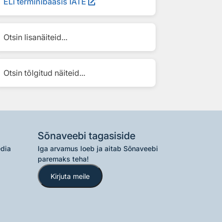
ELi terminibaasis IATE
Otsin lisanäiteid...
Otsin tõlgitud näiteid...
Sõnaveebi tagasiside
edia
Iga arvamus loeb ja aitab Sõnaveebi
paremaks teha!
Kirjuta meile