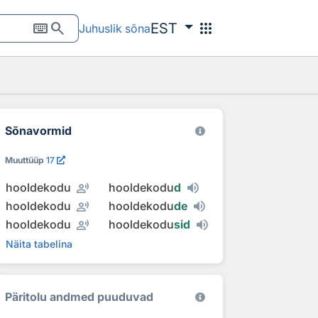
keyboard
search
apps
EST
Juhuslik sõna
Sõnavormid
Muuttüüp
17
record_voice_over
hooldekodu
hooldekodu
d
record_voice_over
hooldekodu
hooldekodu
de
record_voice_over
hooldekodu
hooldekodu
sid
Näita tabelina
Päritolu andmed puuduvad