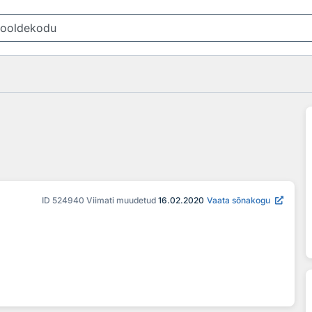
ID
524940
Viimati muudetud
16.02.2020
Vaata sõnakogu