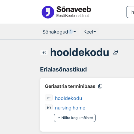
Otsingu juurde
Põhisisu juurde
Sõnakogud
Keel
1
hooldekodu
record_voice_over
et
Erialasõnastikud
content_copy
Geriaatria terminibaas
hooldekodu
et
nursing home
en
keyboard_arrow_down
Näita kogu mõistet