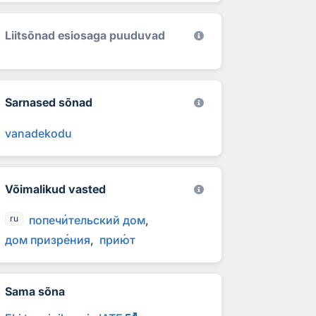
Liitsõnad esiosaga puuduvad
Sarnased sõnad
vanadekodu
Võimalikud vasted
попеч
и
тельский дом
ru
дом призр
е
ния
при
ю
т
Sama sõna