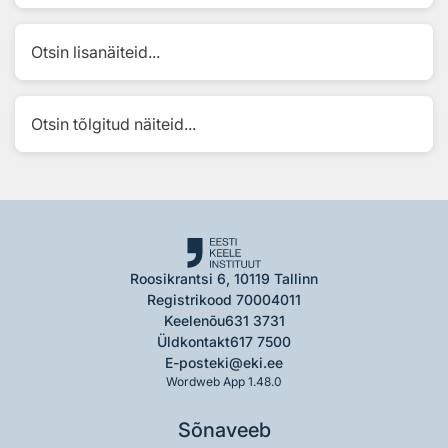
Otsin lisanäiteid...
Otsin tõlgitud näiteid...
Roosikrantsi 6, 10119 Tallinn
Registrikood 70004011
Keelenõu
631 3731
Üldkontakt
617 7500
E-post
eki@eki.ee
Wordweb App 1.48.0
Sõnaveeb