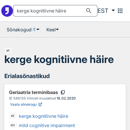
Otsingu juurde
Põhisisu juurde
search
apps
EST
Sõnakogud
Keel
1
et
kerge kognitiivne häire
Erialasõnastikud
content_copy
Geriaatria terminibaas
ID
546135
Viimati muudetud
16.02.2020
Vaata sõnakogu
kerge kognitiivne häire
et
mild cognitive impairment
en