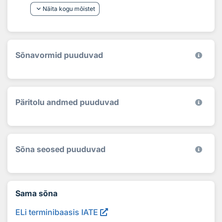
keyboard_arrow_down
Näita kogu mõistet
Sõnavormid puuduvad
Päritolu andmed puuduvad
Sõna seosed puuduvad
Sama sõna
ELi terminibaasis IATE