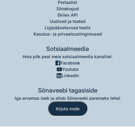
Portaalist
Sõnakogud
Ekilex API
Uudised ja teated
Ligipääsetavuse teatis
Kasutus- ja privaatsustingimused
Sotsiaalmeedia
Hoia pilk peal meie sotsiaalmeedia kanalitel.
Facebook
Youtube
LinkedIn
Sõnaveebi tagasiside
Iga arvamus loeb ja aitab Sõnaveebi paremaks teha!
Kirjuta meile