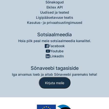
Sõnakogud
Ekilex API
Uudised ja teated
Ligipääsetavuse teatis
Kasutus- ja privaatsustingimused
Sotsiaalmeedia
Hoia pilk peal meie sotsiaalmeedia kanalitel.
Facebook
Youtube
LinkedIn
Sõnaveebi tagasiside
Iga arvamus loeb ja aitab Sõnaveebi paremaks teha!
Kirjuta meile