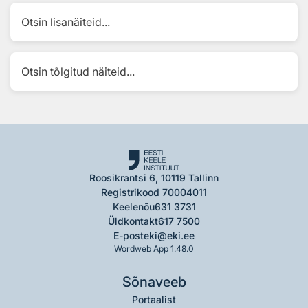
Otsin lisanäiteid...
Otsin tõlgitud näiteid...
Roosikrantsi 6, 10119 Tallinn
Registrikood 70004011
Keelenõu
631 3731
Üldkontakt
617 7500
E-post
eki@eki.ee
Wordweb App 1.48.0
Sõnaveeb
Portaalist