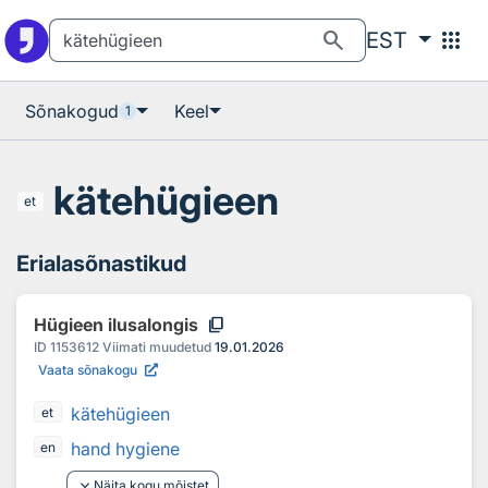
Otsingu juurde
Põhisisu juurde
search
apps
EST
Sõnakogud
Keel
1
kätehügieen
et
Erialasõnastikud
content_copy
Hügieen ilusalongis
ID
1153612
Viimati muudetud
19.01.2026
Vaata sõnakogu
kätehügieen
et
hand hygiene
en
keyboard_arrow_down
Näita kogu mõistet