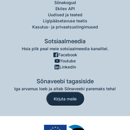
Sõnakogud
Ekilex API
Uudised ja teated
Ligipääsetavuse teatis
Kasutus- ja privaatsustingimused
Sotsiaalmeedia
Hoia pilk peal meie sotsiaalmeedia kanalitel.
Facebook
Youtube
LinkedIn
Sõnaveebi tagasiside
Iga arvamus loeb ja aitab Sõnaveebi paremaks teha!
Kirjuta meile