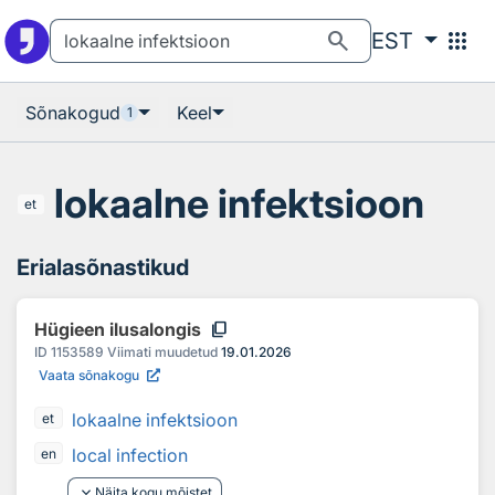
Otsingu juurde
Põhisisu juurde
search
apps
EST
Sõnakogud
Keel
1
lokaalne infektsioon
et
Erialasõnastikud
content_copy
Hügieen ilusalongis
ID
1153589
Viimati muudetud
19.01.2026
Vaata sõnakogu
lokaalne infektsioon
et
local infection
en
keyboard_arrow_down
Näita kogu mõistet