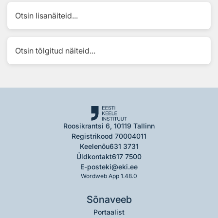
Otsin lisanäiteid...
Otsin tõlgitud näiteid...
Roosikrantsi 6, 10119 Tallinn
Registrikood 70004011
Keelenõu
631 3731
Üldkontakt
617 7500
E-post
eki@eki.ee
Wordweb App 1.48.0
Sõnaveeb
Portaalist