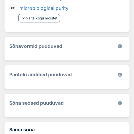
microbiological purity
en
keyboard_arrow_down
Näita kogu mõistet
Sõnavormid puuduvad
Päritolu andmed puuduvad
Sõna seosed puuduvad
Sama sõna