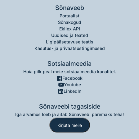
Sõnaveeb
Portaalist
Sõnakogud
Ekilex API
Uudised ja teated
Ligipääsetavuse teatis
Kasutus- ja privaatsustingimused
Sotsiaalmeedia
Hoia pilk peal meie sotsiaalmeedia kanalitel.
Facebook
Youtube
LinkedIn
Sõnaveebi tagasiside
Iga arvamus loeb ja aitab Sõnaveebi paremaks teha!
Kirjuta meile