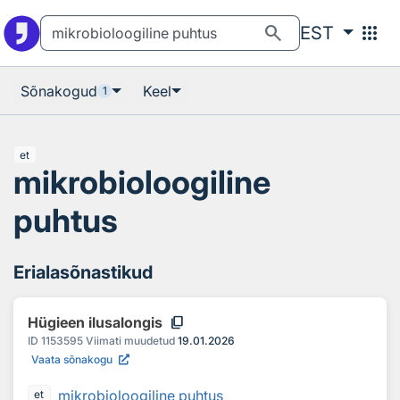
Otsingu juurde
Põhisisu juurde
search
apps
EST
Sõnakogud
Keel
1
et
mikrobioloogiline
puhtus
Erialasõnastikud
content_copy
Hügieen ilusalongis
ID
1153595
Viimati muudetud
19.01.2026
Vaata sõnakogu
mikrobioloogiline puhtus
et