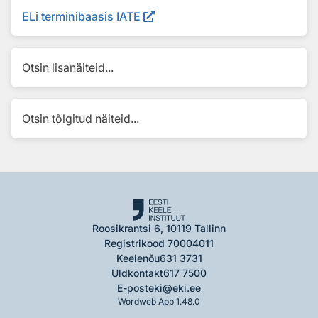
ELi terminibaasis IATE
Otsin lisanäiteid...
Otsin tõlgitud näiteid...
Roosikrantsi 6, 10119 Tallinn
Registrikood 70004011
Keelenõu
631 3731
Üldkontakt
617 7500
E-post
eki@eki.ee
Wordweb App 1.48.0