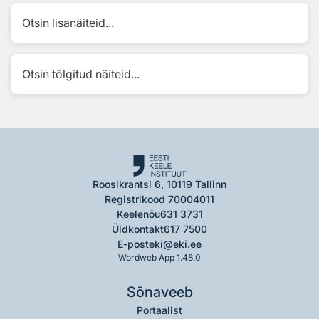
Otsin lisanäiteid...
Otsin tõlgitud näiteid...
Roosikrantsi 6, 10119 Tallinn
Registrikood 70004011
Keelenõu
631 3731
Üldkontakt
617 7500
E-post
eki@eki.ee
Wordweb App 1.48.0
Sõnaveeb
Portaalist