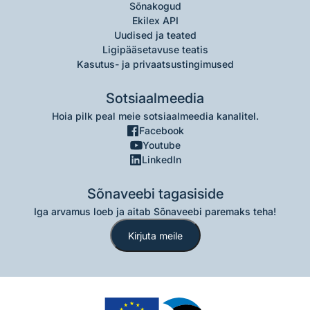
Sõnakogud
Ekilex API
Uudised ja teated
Ligipääsetavuse teatis
Kasutus- ja privaatsustingimused
Sotsiaalmeedia
Hoia pilk peal meie sotsiaalmeedia kanalitel.
Facebook
Youtube
LinkedIn
Sõnaveebi tagasiside
Iga arvamus loeb ja aitab Sõnaveebi paremaks teha!
Kirjuta meile