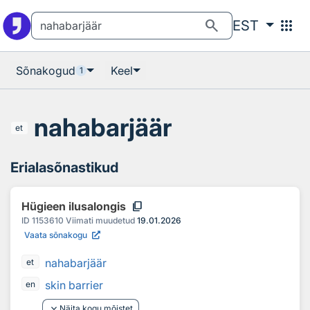
Otsingu juurde
Põhisisu juurde
search
apps
EST
Sõnakogud
Keel
1
nahabarjäär
et
Erialasõnastikud
content_copy
Hügieen ilusalongis
ID
1153610
Viimati muudetud
19.01.2026
Vaata sõnakogu
nahabarjäär
et
skin barrier
en
keyboard_arrow_down
Näita kogu mõistet