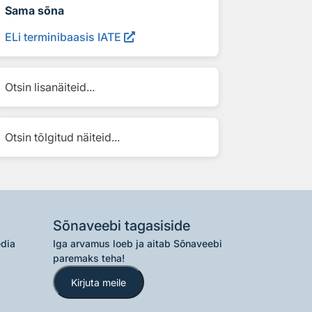
Sama sõna
ELi terminibaasis IATE
Otsin lisanäiteid...
Otsin tõlgitud näiteid...
Sõnaveebi tagasiside
edia
Iga arvamus loeb ja aitab Sõnaveebi
paremaks teha!
Kirjuta meile