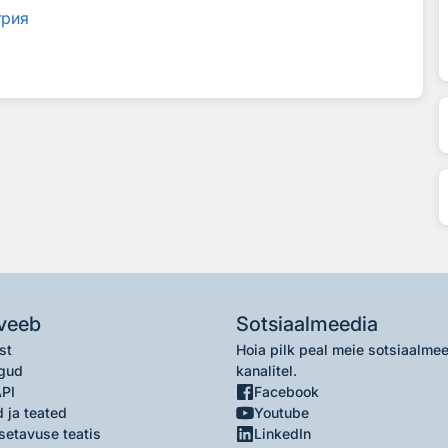
трия
veeb
Sotsiaalmeedia
st
Hoia pilk peal meie sotsiaalme
gud
kanalitel.
API
Facebook
 ja teated
Youtube
setavuse teatis
LinkedIn