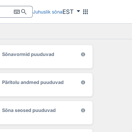
keyboard
search
apps
EST
Juhuslik sõna
Sõnavormid puuduvad
Päritolu andmed puuduvad
Sõna seosed puuduvad