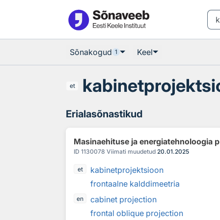
Otsingu juurde
Põhisisu juurde
Sõnakogud
Keel
1
kabinetprojekts
et
Erialasõnastikud
Masinaehituse ja energiatehnoloogia p
ID
1130078
Viimati muudetud
20.01.2025
kabinetprojektsioon
et
frontaalne kalddimeetria
cabinet projection
en
frontal oblique projection