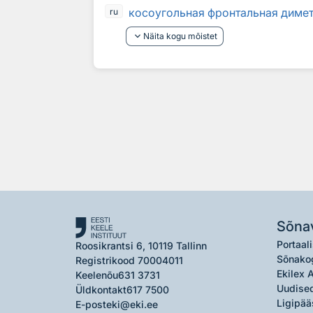
косоугольная фронтальная диме
ru
keyboard_arrow_down
Näita kogu mõistet
Sõna
Portaali
Roosikrantsi 6, 10119 Tallinn
Sõnako
Registrikood 70004011
Ekilex 
Keelenõu
631 3731
Uudised
Üldkontakt
617 7500
Ligipää
E-post
eki@eki.ee