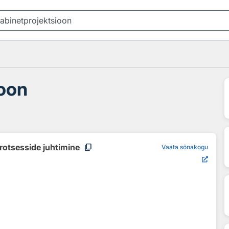
ioon
content_copy
rotsesside juhtimine
Vaata sõnakogu