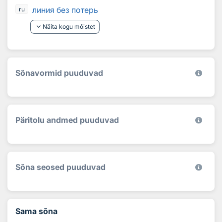
линия без потерь
ru
keyboard_arrow_down
Näita kogu mõistet
Sõnavormid puuduvad
Päritolu andmed puuduvad
Sõna seosed puuduvad
Sama sõna