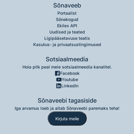
Sõnaveeb
Portaalist
Sõnakogud
Ekilex API
Uudised ja teated
Ligipääsetavuse teatis
Kasutus- ja privaatsustingimused
Sotsiaalmeedia
Hoia pilk peal meie sotsiaalmeedia kanalitel.
Facebook
Youtube
LinkedIn
Sõnaveebi tagasiside
Iga arvamus loeb ja aitab Sõnaveebi paremaks teha!
Kirjuta meile