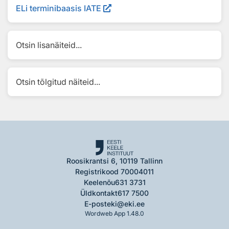
ELi terminibaasis IATE
Otsin lisanäiteid...
Otsin tõlgitud näiteid...
Roosikrantsi 6, 10119 Tallinn
Registrikood 70004011
Keelenõu
631 3731
Üldkontakt
617 7500
E-post
eki@eki.ee
Wordweb App 1.48.0