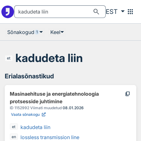
Otsingu juurde
Põhisisu juurde
search
apps
EST
Sõnakogud
Keel
1
kadudeta liin
et
Erialasõnastikud
content_copy
Masinaehituse ja energiatehnoloogia
protsesside juhtimine
ID
1152992
Viimati muudetud
08.01.2026
Vaata sõnakogu
kadudeta liin
et
lossless transmission line
en