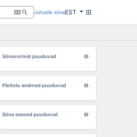
keyboard
search
apps
EST
Juhuslik sõna
Sõnavormid puuduvad
Päritolu andmed puuduvad
Sõna seosed puuduvad