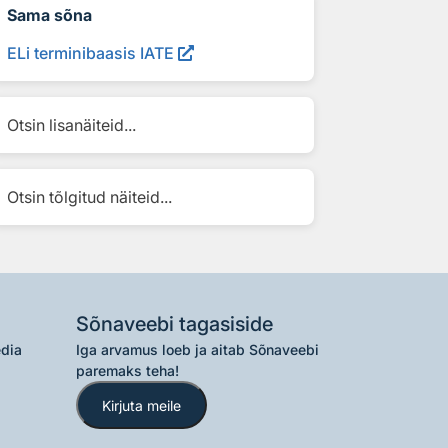
Sama sõna
ELi terminibaasis IATE
Otsin lisanäiteid...
Otsin tõlgitud näiteid...
Sõnaveebi tagasiside
edia
Iga arvamus loeb ja aitab Sõnaveebi
paremaks teha!
Kirjuta meile