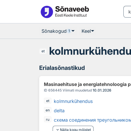
Otsingu juurde
Põhisisu juurde
Sõnakogud
Keel
1
kolmnurkühend
et
Erialasõnastikud
Masinaehituse ja energiatehnoloogia p
ID
656445
Viimati muudetud
10.01.2026
kolmnurkühendus
et
delta
en
схема соединения треугольнико
ru
keyboard_arrow_down
Näita kogu mõistet