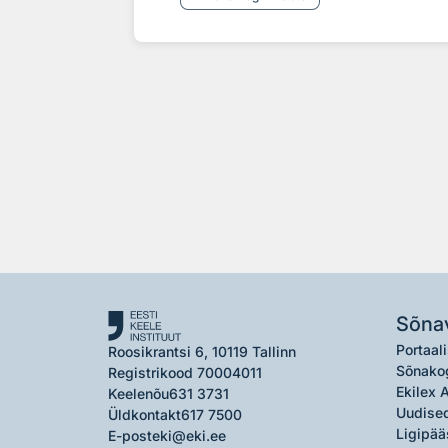
Sõna
Portaali
Roosikrantsi 6, 10119 Tallinn
Sõnako
Registrikood 70004011
Ekilex 
Keelenõu
631 3731
Uudised
Üldkontakt
617 7500
Ligipää
E-post
eki@eki.ee