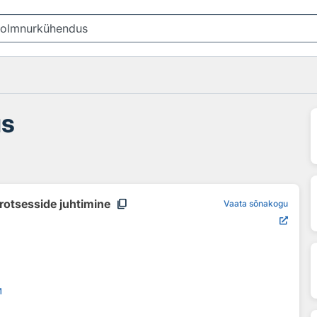
us
content_copy
rotsesside juhtimine
Vaata sõnakogu
м