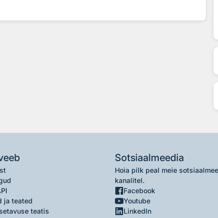
veeb
Sotsiaalmeedia
st
Hoia pilk peal meie sotsiaalme
gud
kanalitel.
API
Facebook
 ja teated
Youtube
setavuse teatis
LinkedIn