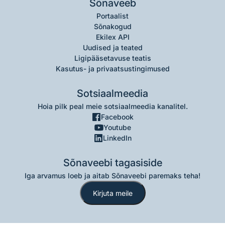
Sõnaveeb
Portaalist
Sõnakogud
Ekilex API
Uudised ja teated
Ligipääsetavuse teatis
Kasutus- ja privaatsustingimused
Sotsiaalmeedia
Hoia pilk peal meie sotsiaalmeedia kanalitel.
Facebook
Youtube
LinkedIn
Sõnaveebi tagasiside
Iga arvamus loeb ja aitab Sõnaveebi paremaks teha!
Kirjuta meile