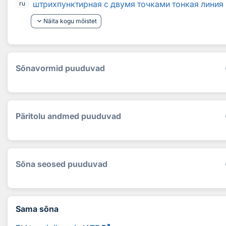
штрихпунктирная с двумя точками тонкая линия
ru
keyboard_arrow_down
Näita kogu mõistet
Sõnavormid puuduvad
Päritolu andmed puuduvad
Sõna seosed puuduvad
Sama sõna