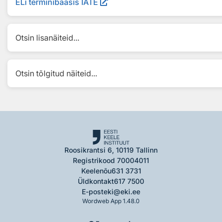
ELi terminibaasis IATE
Otsin lisanäiteid...
Otsin tõlgitud näiteid...
Roosikrantsi 6, 10119 Tallinn
Registrikood 70004011
Keelenõu
631 3731
Üldkontakt
617 7500
E-post
eki@eki.ee
Wordweb App 1.48.0