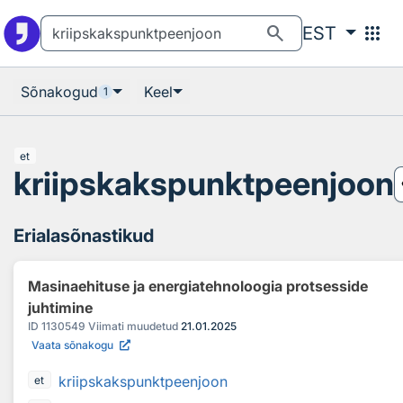
Otsingu juurde
Põhisisu juurde
search
apps
EST
Sõnakogud
Keel
1
et
kriipskakspunktpeenjoon
Erialasõnastikud
Masinaehituse ja energiatehnoloogia protsesside
juhtimine
ID
1130549
Viimati muudetud
21.01.2025
Vaata sõnakogu
kriipskakspunktpeenjoon
et