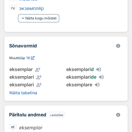
экземпл
я
р
ru
keyboard_arrow_down
Näita kogu mõistet
Sõnavormid
Muuttüüp
19
record_voice_over
eksemplar
eksemplari
d
record_voice_over
eksemplari
eksemplari
de
record_voice_over
eksemplari
eksemplare
Näita tabelina
Päritolu andmed
laensõna
eksemplar
et