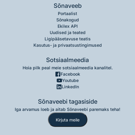
Sõnaveeb
Portaalist
Sõnakogud
Ekilex API
Uudised ja teated
Ligipääsetavuse teatis
Kasutus- ja privaatsustingimused
Sotsiaalmeedia
Hoia pilk peal meie sotsiaalmeedia kanalitel.
Facebook
Youtube
LinkedIn
Sõnaveebi tagasiside
Iga arvamus loeb ja aitab Sõnaveebi paremaks teha!
Kirjuta meile