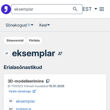
Otsingu juurde
Põhisisu juurde
search
apps
EST
Sõnakogud
Keel
1
Sõnavormid
Päritolu
eksemplar
record_voice_over
et
Erialasõnastikud
content_copy
3D-modelleerimine
ID
1130523
Viimati muudetud
15.01.2025
Vaata sõnakogu
eksemplar
et
instance
en