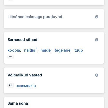
Liitsõnad esiosaga puuduvad
Sarnased sõnad
1
koopia
näidis
näide
tegelane
tüüp
Võimalikud vasted
экземпл
я
р
ru
Sama sõna