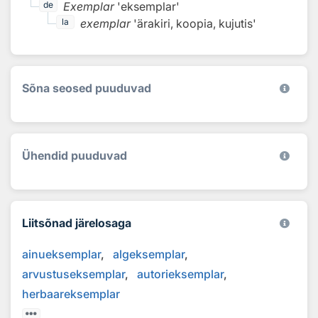
Exemplar
'eksemplar'
de
exemplar
'ärakiri, koopia, kujutis'
la
Sõna seosed puuduvad
Ühendid puuduvad
Liitsõnad järelosaga
ainueksemplar
algeksemplar
arvustuseksemplar
autorieksemplar
herbaareksemplar