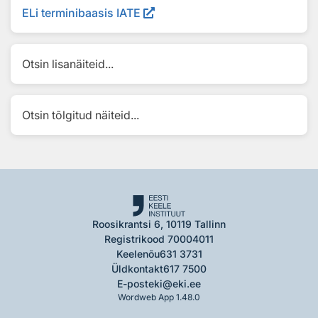
ELi terminibaasis IATE
Otsin lisanäiteid...
Otsin tõlgitud näiteid...
Roosikrantsi 6, 10119 Tallinn
Registrikood 70004011
Keelenõu
631 3731
Üldkontakt
617 7500
E-post
eki@eki.ee
Wordweb App 1.48.0