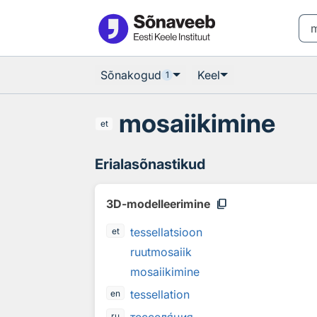
Otsingu juurde
Põhisisu juurde
Sõnakogud
Keel
1
mosaiikimine
et
Erialasõnastikud
content_copy
3D-modelleerimine
tessellatsioon
et
ruutmosaiik
mosaiikimine
tessellation
en
ru