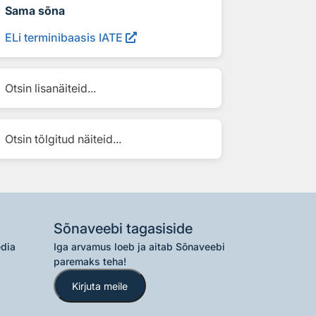
Sama sõna
ELi terminibaasis IATE
Otsin lisanäiteid...
Otsin tõlgitud näiteid...
Sõnaveebi tagasiside
edia
Iga arvamus loeb ja aitab Sõnaveebi
paremaks teha!
Kirjuta meile