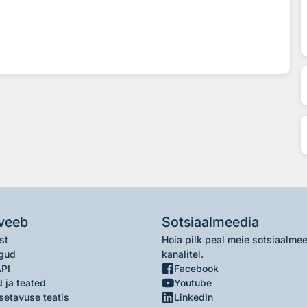
veeb
Sotsiaalmeedia
st
Hoia pilk peal meie sotsiaalme
gud
kanalitel.
API
Facebook
 ja teated
Youtube
setavuse teatis
LinkedIn