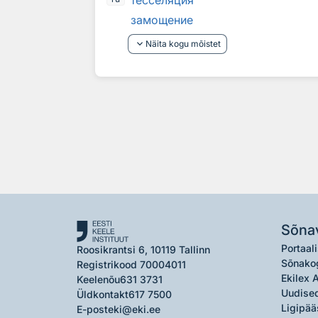
тессел
я
ция
замощение
keyboard_arrow_down
Näita kogu mõistet
Sõna
Portaali
Roosikrantsi 6, 10119 Tallinn
Sõnako
Registrikood 70004011
Ekilex 
Keelenõu
631 3731
Uudised
Üldkontakt
617 7500
Ligipää
E-post
eki@eki.ee