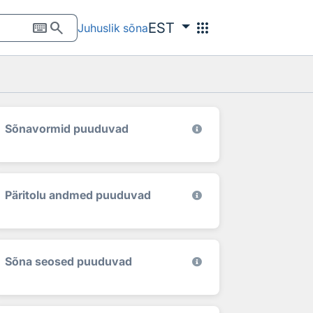
keyboard
search
apps
EST
Juhuslik sõna
Sõnavormid puuduvad
Päritolu andmed puuduvad
Sõna seosed puuduvad