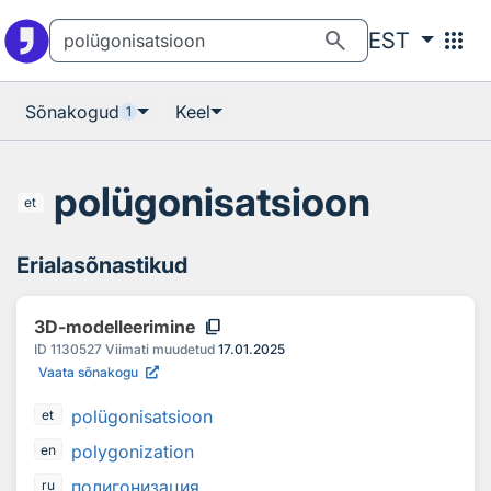
Otsingu juurde
Põhisisu juurde
search
apps
EST
Sõnakogud
Keel
1
polügonisatsioon
et
Erialasõnastikud
content_copy
3D-modelleerimine
ID
1130527
Viimati muudetud
17.01.2025
Vaata sõnakogu
polügonisatsioon
et
polygonization
en
полигонизация
ru