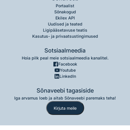
Portaalist
Sõnakogud
Ekilex API
Uudised ja teated
Ligipääsetavuse teatis
Kasutus- ja privaatsustingimused
Sotsiaalmeedia
Hoia pilk peal meie sotsiaalmeedia kanalitel.
Facebook
Youtube
LinkedIn
Sõnaveebi tagasiside
Iga arvamus loeb ja aitab Sõnaveebi paremaks teha!
Kirjuta meile