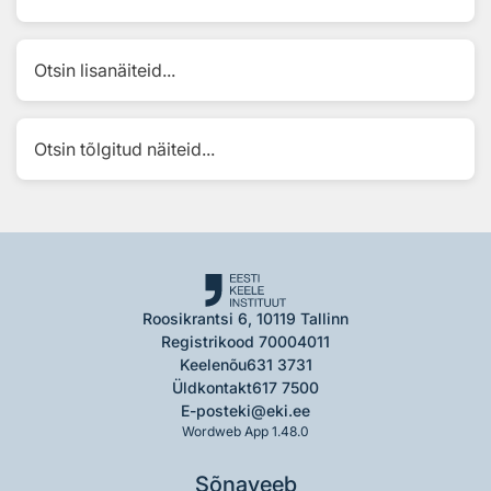
Otsin lisanäiteid...
Otsin tõlgitud näiteid...
Roosikrantsi 6, 10119 Tallinn
Registrikood 70004011
Keelenõu
631 3731
Üldkontakt
617 7500
E-post
eki@eki.ee
Wordweb App 1.48.0
Sõnaveeb