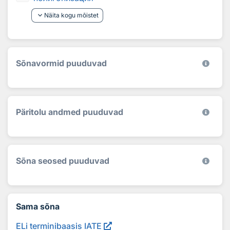
keyboard_arrow_down
Näita kogu mõistet
Sõnavormid puuduvad
Päritolu andmed puuduvad
Sõna seosed puuduvad
Sama sõna
ELi terminibaasis IATE