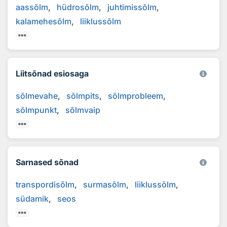
aassõlm
hüdrosõlm
juhtimissõlm
kalamehesõlm
liiklussõlm
Liitsõnad esiosaga
sõlmevahe
sõlmpits
sõlmprobleem
sõlmpunkt
sõlmvaip
Sarnased sõnad
transpordisõlm
surmasõlm
liiklussõlm
südamik
seos