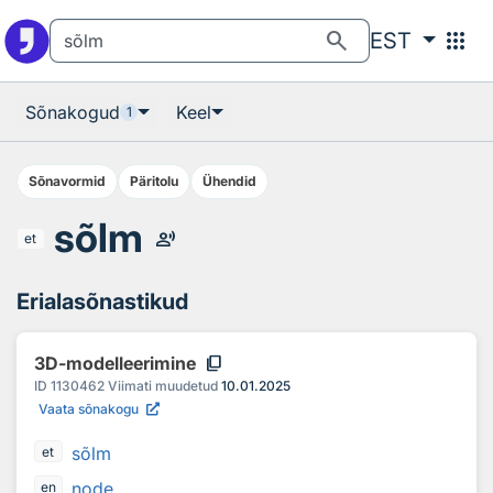
Otsingu juurde
Põhisisu juurde
search
apps
EST
Sõnakogud
Keel
1
Sõnavormid
Päritolu
Ühendid
sõlm
record_voice_over
et
Erialasõnastikud
content_copy
3D-modelleerimine
ID
1130462
Viimati muudetud
10.01.2025
Vaata sõnakogu
sõlm
et
node
en