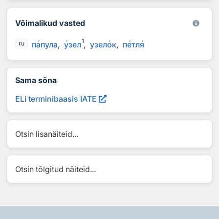
Võimalikud vasted
1
п
а
пула
у
зел
узел
о
к
п
е
тл
я
ru
Sama sõna
ELi terminibaasis IATE
Otsin lisanäiteid...
Otsin tõlgitud näiteid...