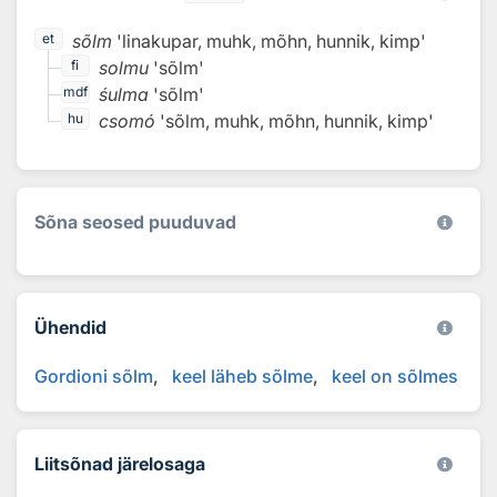
sõlm
'linakupar, muhk, mõhn, hunnik, kimp'
et
solmu
'sõlm'
fi
śulma
'sõlm'
mdf
csomó
'sõlm, muhk, mõhn, hunnik, kimp'
hu
Sõna seosed puuduvad
Ühendid
Gordioni sõlm
keel läheb sõlme
keel on sõlmes
Liitsõnad järelosaga