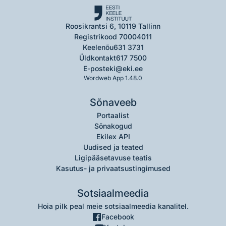
Roosikrantsi 6, 10119 Tallinn
Registrikood 70004011
Keelenõu
631 3731
Üldkontakt
617 7500
E-post
eki@eki.ee
Wordweb App 1.48.0
Sõnaveeb
Portaalist
Sõnakogud
Ekilex API
Uudised ja teated
Ligipääsetavuse teatis
Kasutus- ja privaatsustingimused
Sotsiaalmeedia
Hoia pilk peal meie sotsiaalmeedia kanalitel.
Facebook