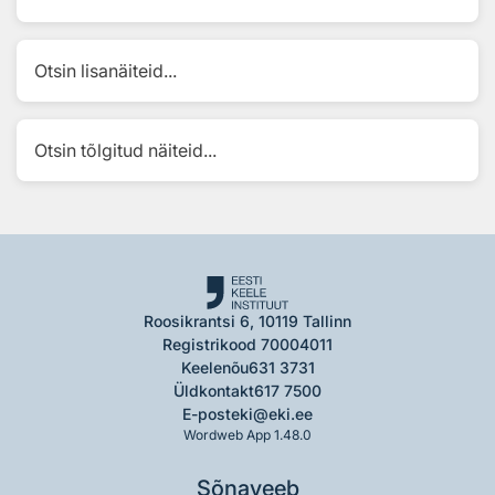
Otsin lisanäiteid...
Otsin tõlgitud näiteid...
Roosikrantsi 6, 10119 Tallinn
Registrikood 70004011
Keelenõu
631 3731
Üldkontakt
617 7500
E-post
eki@eki.ee
Wordweb App 1.48.0
Sõnaveeb