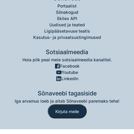
Portaalist
Sõnakogud
Ekilex API
Uudised ja teated
Ligipääsetavuse teatis
Kasutus- ja privaatsustingimused
Sotsiaalmeedia
Hoia pilk peal meie sotsiaalmeedia kanalitel.
Facebook
Youtube
LinkedIn
Sõnaveebi tagasiside
Iga arvamus loeb ja aitab Sõnaveebi paremaks teha!
Kirjuta meile