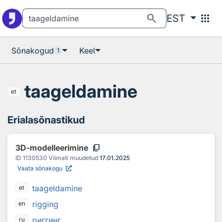
Otsingu juurde
Põhisisu juurde
search
apps
EST
Sõnakogud
Keel
1
taageldamine
et
Erialasõnastikud
content_copy
3D-modelleerimine
ID
1130530
Viimati muudetud
17.01.2025
Vaata sõnakogu
taageldamine
et
rigging
en
риггинг
ru