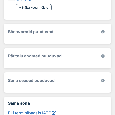
keyboard_arrow_down
Näita kogu mõistet
Sõnavormid puuduvad
Päritolu andmed puuduvad
Sõna seosed puuduvad
Sama sõna
ELi terminibaasis IATE