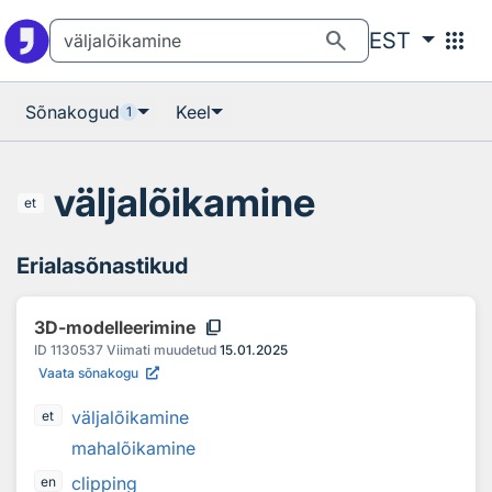
Otsingu juurde
Põhisisu juurde
search
apps
EST
Sõnakogud
Keel
1
väljalõikamine
et
Erialasõnastikud
content_copy
3D-modelleerimine
ID
1130537
Viimati muudetud
15.01.2025
Vaata sõnakogu
väljalõikamine
et
mahalõikamine
clipping
en