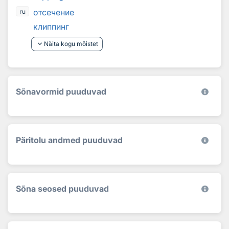
отсечение
ru
клиппинг
keyboard_arrow_down
Näita kogu mõistet
Sõnavormid puuduvad
Päritolu andmed puuduvad
Sõna seosed puuduvad