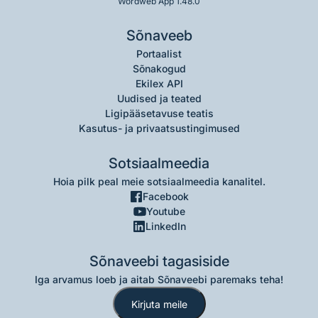
Wordweb App 1.48.0
Sõnaveeb
Portaalist
Sõnakogud
Ekilex API
Uudised ja teated
Ligipääsetavuse teatis
Kasutus- ja privaatsustingimused
Sotsiaalmeedia
Hoia pilk peal meie sotsiaalmeedia kanalitel.
Facebook
Youtube
LinkedIn
Sõnaveebi tagasiside
Iga arvamus loeb ja aitab Sõnaveebi paremaks teha!
Kirjuta meile