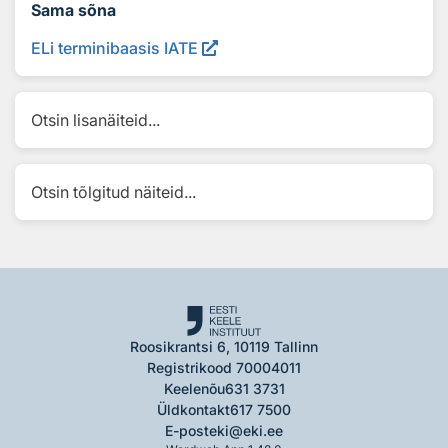
Sama sõna
ELi terminibaasis IATE
Otsin lisanäiteid...
Otsin tõlgitud näiteid...
Roosikrantsi 6, 10119 Tallinn
Registrikood 70004011
Keelenõu
631 3731
Üldkontakt
617 7500
E-post
eki@eki.ee