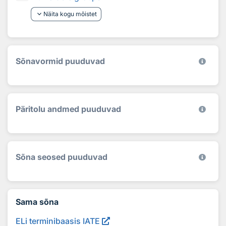
keyboard_arrow_down
Näita kogu mõistet
Sõnavormid puuduvad
Päritolu andmed puuduvad
Sõna seosed puuduvad
Sama sõna
ELi terminibaasis IATE