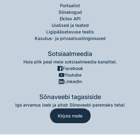
Portaalist
Sõnakogud
Ekilex API
Uudised ja teated
Ligipääsetavuse teatis
Kasutus- ja privaatsustingimused
Sotsiaalmeedia
Hoia pilk peal meie sotsiaalmeedia kanalitel.
Facebook
Youtube
LinkedIn
Sõnaveebi tagasiside
Iga arvamus loeb ja aitab Sõnaveebi paremaks teha!
Kirjuta meile