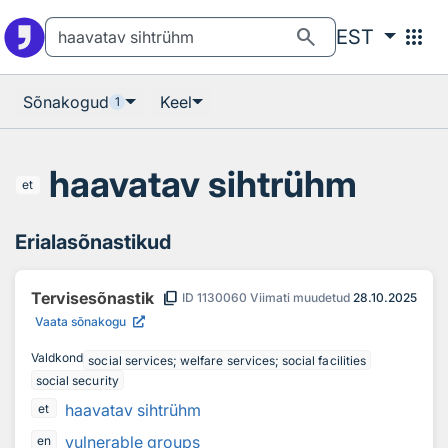
Otsingu juurde
Põhisisu juurde
search
apps
EST
Sõnakogud
Keel
1
haavatav sihtrühm
et
Erialasõnastikud
content_copy
Tervisesõnastik
ID
1130060
Viimati muudetud
28.10.2025
Vaata sõnakogu
Valdkond
social services; welfare services; social facilities
social security
haavatav sihtrühm
et
vulnerable groups
en