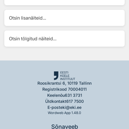
Otsin lisanäiteid...
Otsin tõlgitud näiteid...
Roosikrantsi 6, 10119 Tallinn
Registrikood 70004011
Keelenõu
631 3731
Üldkontakt
617 7500
E-post
eki@eki.ee
Wordweb App 1.48.0
Sõnaveeb