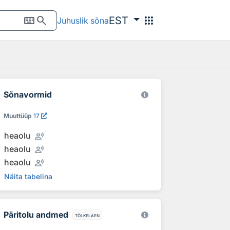
keyboard
search
apps
EST
Juhuslik sõna
Sõnavormid
Muuttüüp
17
record_voice_over
heaolu
record_voice_over
heaolu
record_voice_over
heaolu
Näita tabelina
Päritolu andmed
tõlkelaen