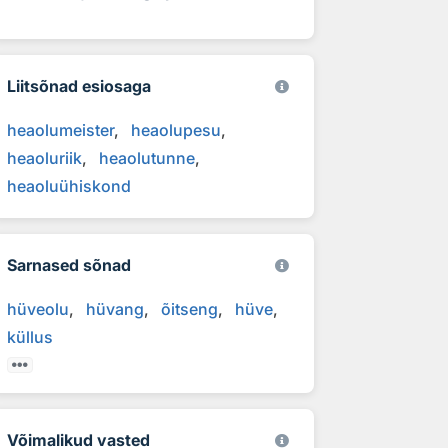
Liitsõnad esiosaga
heaolumeister
heaolupesu
heaoluriik
heaolutunne
heaoluühiskond
Sarnased sõnad
hüveolu
hüvang
õitseng
hüve
küllus
Võimalikud vasted