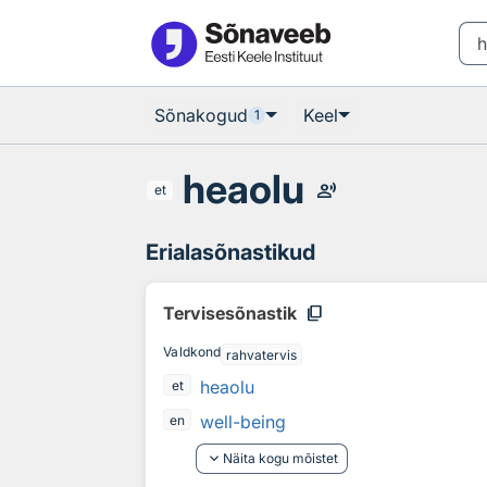
Otsingu juurde
Põhisisu juurde
Sõnakogud
Keel
1
heaolu
record_voice_over
et
Erialasõnastikud
content_copy
Tervisesõnastik
Valdkond
rahvatervis
heaolu
et
well-being
en
keyboard_arrow_down
Näita kogu mõistet