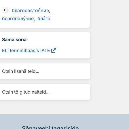
благососто
я
ние
ru
благопол
у
чие
бл
а
го
Sama sõna
ELi terminibaasis IATE
Otsin lisanäiteid...
Otsin tõlgitud näiteid...
Sõnaveebi tagasiside