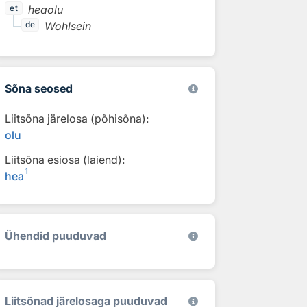
heaolu
et
Wohlsein
de
Sõna seosed
Liitsõna järelosa (põhisõna):
olu
Liitsõna esiosa (laiend):
1
hea
Ühendid puuduvad
Liitsõnad järelosaga puuduvad