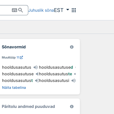
keyboard
search
apps
EST
Juhuslik sõna
Sõnavormid
Muuttüüp
11
hooldusasutus
hooldusasutuse
d
hooldusasutuse
hooldusasutus
te
hooldusasutus
t
hooldusasutusi
Näita tabelina
Päritolu andmed puuduvad