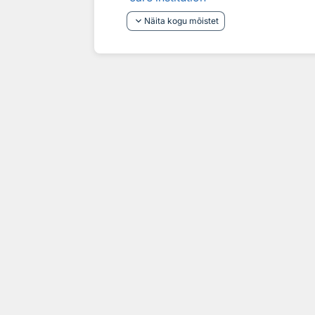
keyboard_arrow_down
Näita kogu mõistet