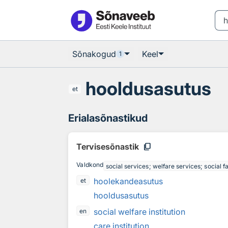
Otsingu juurde
Põhisisu juurde
Sõnakogud
Keel
1
hooldusasutus
et
Erialasõnastikud
content_copy
Tervisesõnastik
Valdkond
social services; welfare services; social fac
hoolekandeasutus
et
hooldusasutus
social welfare institution
en
care institution