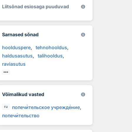
Liitsõnad esiosaga puuduvad
Sarnased sõnad
hoolduspere
tehnohooldus
haldusasutus
talihooldus
raviasutus
Võimalikud vasted
попеч
и
тельское учрежд
е
ние
ru
попеч
и
тельство