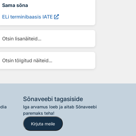
Sama sõna
ELi terminibaasis IATE
Otsin lisanäiteid...
Otsin tõlgitud näiteid...
Sõnaveebi tagasiside
edia
Iga arvamus loeb ja aitab Sõnaveebi
paremaks teha!
Kirjuta meile