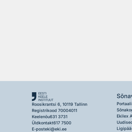
Sõna
Portaali
Roosikrantsi 6, 10119 Tallinn
Sõnako
Registrikood 70004011
Ekilex 
Keelenõu
631 3731
Uudised
Üldkontakt
617 7500
Ligipää
E-post
eki@eki.ee