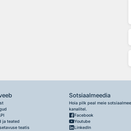
veeb
Sotsiaalmeedia
st
Hoia pilk peal meie sotsiaalme
gud
kanalitel.
API
Facebook
 ja teated
Youtube
setavuse teatis
LinkedIn