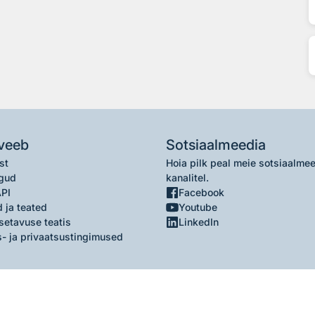
veeb
Sotsiaalmeedia
st
Hoia pilk peal meie sotsiaalme
gud
kanalitel.
API
Facebook
 ja teated
Youtube
setavuse teatis
LinkedIn
- ja privaatsustingimused