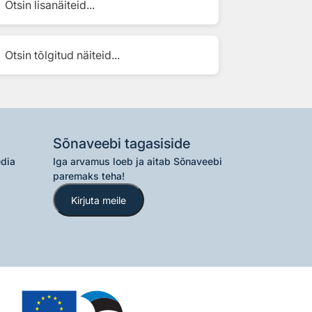
Otsin lisanäiteid...
Otsin tõlgitud näiteid...
Sõnaveebi tagasiside
edia
Iga arvamus loeb ja aitab Sõnaveebi
paremaks teha!
Kirjuta meile