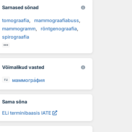
Sarnased sõnad
tomograafia
mammograafiabuss
mammogramm
röntgenograafia
spirograafia
Võimalikud vasted
маммогр
а
фия
ru
Sama sõna
ELi terminibaasis IATE