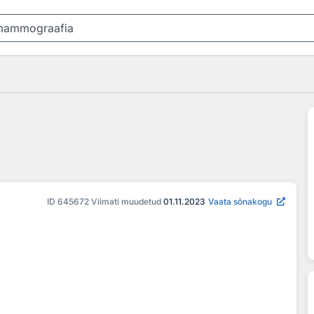
ID
645672
Viimati muudetud
01.11.2023
Vaata sõnakogu