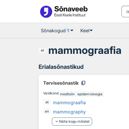
Otsingu juurde
Põhisisu juurde
Sõnakogud
Keel
1
mammograafia
et
Erialasõnastikud
content_copy
Tervisesõnastik
Valdkond
meditsiin
epidemioloogia
mammograafia
et
mammography
en
keyboard_arrow_down
Näita kogu mõistet