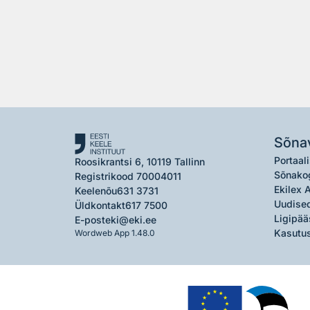
Sõna
Portaali
Roosikrantsi 6, 10119 Tallinn
Sõnako
Registrikood 70004011
Ekilex 
Keelenõu
631 3731
Uudised
Üldkontakt
617 7500
Ligipää
E-post
eki@eki.ee
Kasutus
Wordweb App 1.48.0