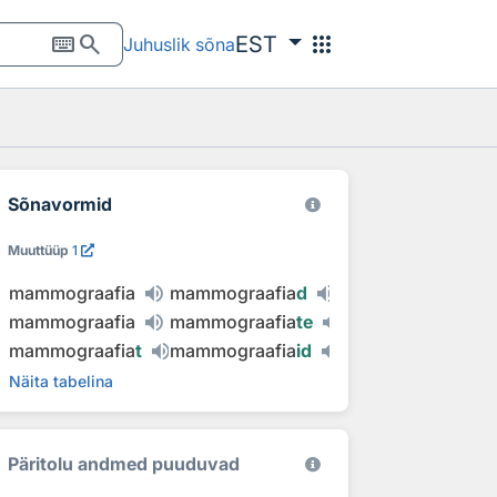
keyboard
search
apps
EST
Juhuslik sõna
Sõnavormid
Muuttüüp
1
mammograafia
mammograafia
d
mammograafia
mammograafia
te
mammograafia
t
mammograafia
id
Näita tabelina
Päritolu andmed puuduvad