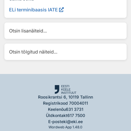
ELi terminibaasis IATE
Otsin lisanäiteid...
Otsin tõlgitud näiteid...
Roosikrantsi 6, 10119 Tallinn
Registrikood 70004011
Keelenõu
631 3731
Üldkontakt
617 7500
E-post
eki@eki.ee
Wordweb App 1.48.0