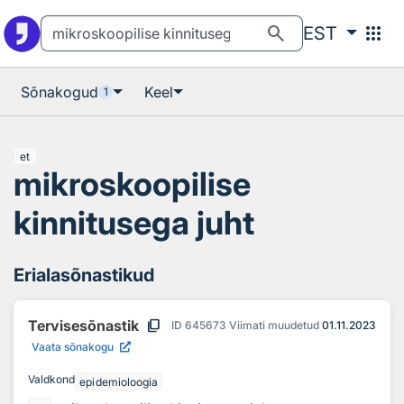
Otsingu juurde
Põhisisu juurde
search
apps
EST
Sõnakogud
Keel
1
et
mikroskoopilise
kinnitusega juht
Erialasõnastikud
content_copy
Tervisesõnastik
ID
645673
Viimati muudetud
01.11.2023
Vaata sõnakogu
Valdkond
epidemioloogia