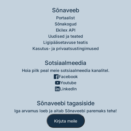
Sõnaveeb
Portaalist
Sõnakogud
Ekilex API
Uudised ja teated
Ligipääsetavuse teatis
Kasutus- ja privaatsustingimused
Sotsiaalmeedia
Hoia pilk peal meie sotsiaalmeedia kanalitel.
Facebook
Youtube
LinkedIn
Sõnaveebi tagasiside
Iga arvamus loeb ja aitab Sõnaveebi paremaks teha!
Kirjuta meile