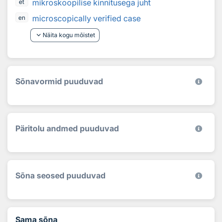
mikroskoopilise kinnitusega juht
et
microscopically verified case
en
keyboard_arrow_down
Näita kogu mõistet
Sõnavormid puuduvad
Päritolu andmed puuduvad
Sõna seosed puuduvad
Sama sõna