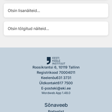
Otsin lisanäiteid...
Otsin tõlgitud näiteid...
Roosikrantsi 6, 10119 Tallinn
Registrikood 70004011
Keelenõu
631 3731
Üldkontakt
617 7500
E-post
eki@eki.ee
Wordweb App 1.48.0
Sõnaveeb
Portaalist