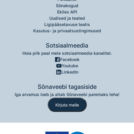
Sõnakogud
Ekilex API
Uudised ja teated
Ligipääsetavuse teatis
Kasutus- ja privaatsustingimused
Sotsiaalmeedia
Hoia pilk peal meie sotsiaalmeedia kanalitel.
Facebook
Youtube
LinkedIn
Sõnaveebi tagasiside
Iga arvamus loeb ja aitab Sõnaveebi paremaks teha!
Kirjuta meile