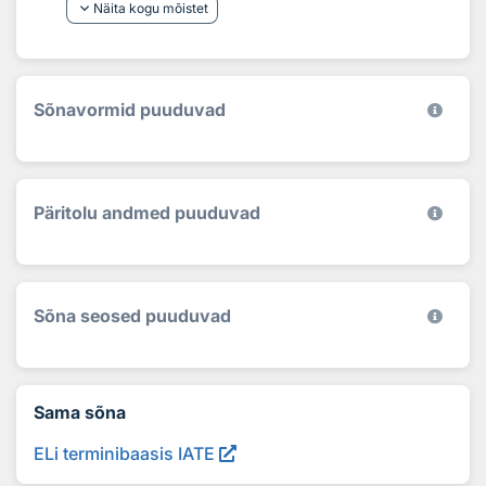
keyboard_arrow_down
Näita kogu mõistet
Sõnavormid puuduvad
Päritolu andmed puuduvad
Sõna seosed puuduvad
Sama sõna
ELi terminibaasis IATE