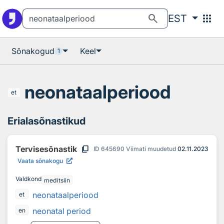
Otsingu juurde
Põhisisu juurde
search
apps
EST
Sõnakogud
Keel
1
neonataalperiood
et
Erialasõnastikud
content_copy
Tervisesõnastik
ID
645690
Viimati muudetud
02.11.2023
Vaata sõnakogu
Valdkond
meditsiin
neonataalperiood
et
neonatal period
en