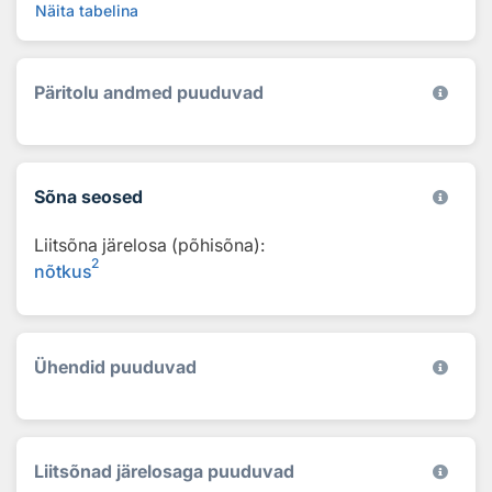
Näita tabelina
Päritolu andmed puuduvad
Sõna seosed
Liitsõna järelosa (põhisõna):
2
nõtkus
Ühendid puuduvad
Liitsõnad järelosaga puuduvad