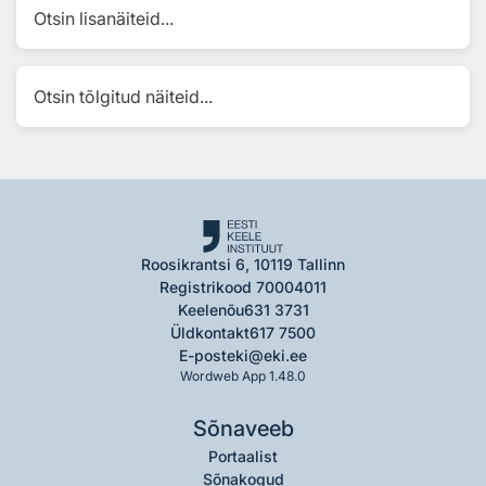
Otsin lisanäiteid...
Otsin tõlgitud näiteid...
Roosikrantsi 6, 10119 Tallinn
Registrikood 70004011
Keelenõu
631 3731
Üldkontakt
617 7500
E-post
eki@eki.ee
Wordweb App 1.48.0
Sõnaveeb
Portaalist
Sõnakogud