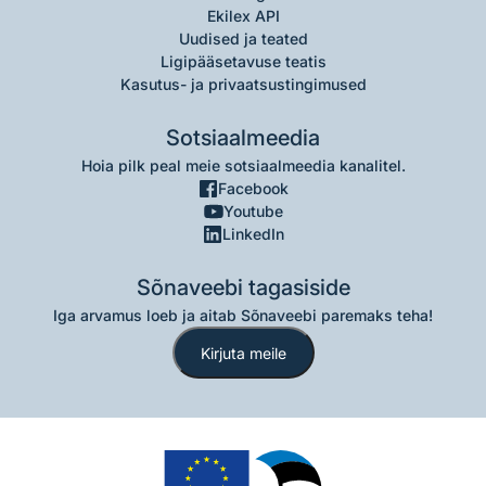
Ekilex API
Uudised ja teated
Ligipääsetavuse teatis
Kasutus- ja privaatsustingimused
Sotsiaalmeedia
Hoia pilk peal meie sotsiaalmeedia kanalitel.
Facebook
Youtube
LinkedIn
Sõnaveebi tagasiside
Iga arvamus loeb ja aitab Sõnaveebi paremaks teha!
Kirjuta meile