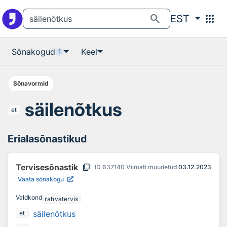
Otsingu juurde
Põhisisu juurde
search
apps
EST
Sõnakogud
Keel
1
Sõnavormid
säilenõtkus
et
Erialasõnastikud
content_copy
Tervisesõnastik
ID
637140
Viimati muudetud
03.12.2023
Vaata sõnakogu
Valdkond
rahvatervis
säilenõtkus
et