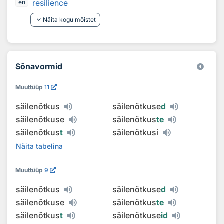
resilience
en
keyboard_arrow_down
Näita kogu mõistet
Sõnavormid
Muuttüüp
11
säilenõtkus
säilenõtkuse
d
säilenõtkuse
säilenõtkus
te
säilenõtkus
t
säilenõtkusi
Näita tabelina
Muuttüüp
9
säilenõtkus
säilenõtkuse
d
säilenõtkuse
säilenõtkus
te
säilenõtkus
t
säilenõtkuse
id