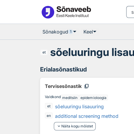
Otsingu juurde
Põhisisu juurde
Sõnakogud
Keel
1
sõeluuringu lisa
et
Erialasõnastikud
content_copy
Tervisesõnastik
Valdkond
meditsiin
epidemioloogia
sõeluuringu lisauuring
et
additional screening method
en
keyboard_arrow_down
Näita kogu mõistet