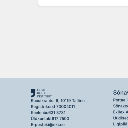
Sõna
Portaali
Roosikrantsi 6, 10119 Tallinn
Sõnako
Registrikood 70004011
Ekilex 
Keelenõu
631 3731
Uudised
Üldkontakt
617 7500
Ligipää
E-post
eki@eki.ee