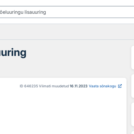
uuring
ID
646235
Viimati muudetud
16.11.2023
Vaata sõnakogu