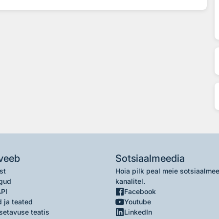
veeb
Sotsiaalmeedia
st
Hoia pilk peal meie sotsiaalme
gud
kanalitel.
API
Facebook
 ja teated
Youtube
setavuse teatis
LinkedIn