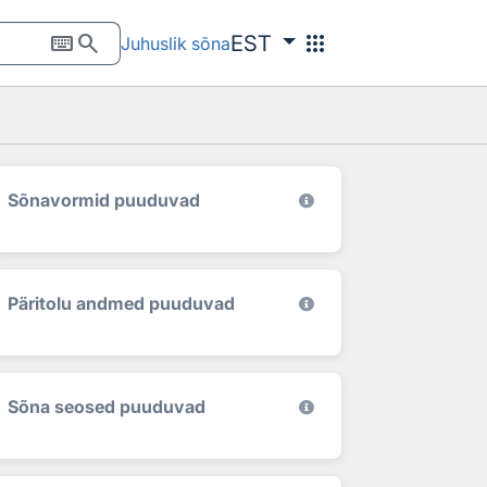
keyboard
search
apps
EST
Juhuslik sõna
Sõnavormid puuduvad
Päritolu andmed puuduvad
Sõna seosed puuduvad