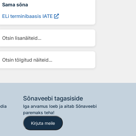
Sama sõna
ELi terminibaasis IATE
Otsin lisanäiteid...
Otsin tõlgitud näiteid...
Sõnaveebi tagasiside
edia
Iga arvamus loeb ja aitab Sõnaveebi
paremaks teha!
Kirjuta meile