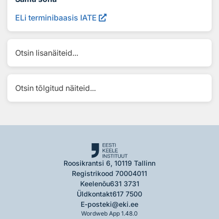
ELi terminibaasis IATE
Otsin lisanäiteid...
Otsin tõlgitud näiteid...
Roosikrantsi 6, 10119 Tallinn
Registrikood 70004011
Keelenõu
631 3731
Üldkontakt
617 7500
E-post
eki@eki.ee
Wordweb App 1.48.0