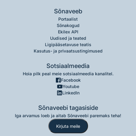
Sõnaveeb
Portaalist
Sõnakogud
Ekilex API
Uudised ja teated
Ligipääsetavuse teatis
Kasutus- ja privaatsustingimused
Sotsiaalmeedia
Hoia pilk peal meie sotsiaalmeedia kanalitel.
Facebook
Youtube
LinkedIn
Sõnaveebi tagasiside
Iga arvamus loeb ja aitab Sõnaveebi paremaks teha!
Kirjuta meile