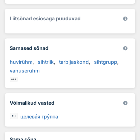
Liitsõnad esiosaga puuduvad
Sarnased sõnad
huvirühm
sihtriik
tarbijaskond
sihtgrupp
vanuserühm
Võimalikud vasted
целев
а
я гр
у
ппа
ru
Sama sõna