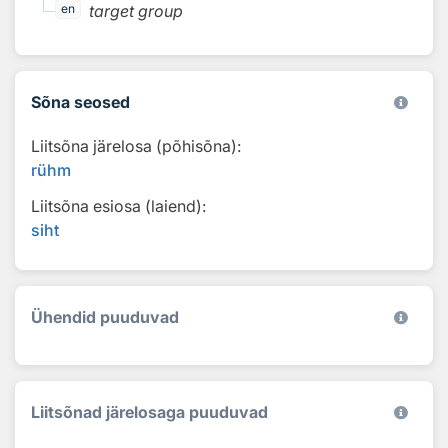
target group
en
Sõna seosed
Liitsõna järelosa (põhisõna):
rühm
Liitsõna esiosa (laiend):
siht
Ühendid puuduvad
Liitsõnad järelosaga puuduvad