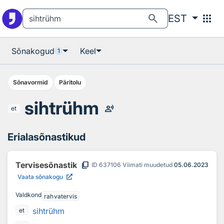
Otsingu juurde
Põhisisu juurde
search
apps
EST
Sõnakogud
Keel
1
Sõnavormid
Päritolu
sihtrühm
record_voice_over
et
Erialasõnastikud
content_copy
Tervisesõnastik
ID
637106
Viimati muudetud
05.06.2023
Vaata sõnakogu
Valdkond
rahvatervis
sihtrühm
et