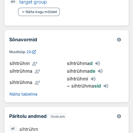
target group
en
keyboard_arrow_down
Näita kogu mõistet
Sõnavormid
Muuttüüp
22i
record_voice_over
sihtrühm
sihtrühma
d
record_voice_over
sihtrühma
sihtrühma
de
sihtrühmi
record_voice_over
sihtrühma
~
sihtrühma
sid
Näita tabelina
Päritolu andmed
tõlkelaen
sihtrühm
et