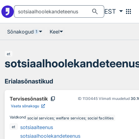
Otsingu juurde
Põhisisu juurde
search
apps
EST
Sõnakogud
Keel
1
et
sotsiaalhoolekandeteenu
Erialasõnastikud
content_copy
Tervisesõnastik
ID
1130445
Viimati muudetud
30.1
Vaata sõnakogu
Valdkond
social services; welfare services; social facilities
sotsiaalteenus
et
sotsiaalhoolekandeteenus