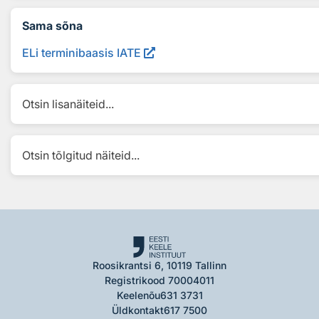
Sama sõna
ELi terminibaasis IATE
Otsin lisanäiteid...
Otsin tõlgitud näiteid...
Roosikrantsi 6, 10119 Tallinn
Registrikood 70004011
Keelenõu
631 3731
Üldkontakt
617 7500