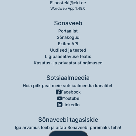
E-post
eki@eki.ee
Wordweb App 1.48.0
Sõnaveeb
Portaalist
Sõnakogud
Ekilex API
Uudised ja teated
Ligipääsetavuse teatis
Kasutus- ja privaatsustingimused
Sotsiaalmeedia
Hoia pilk peal meie sotsiaalmeedia kanalitel.
Facebook
Youtube
LinkedIn
Sõnaveebi tagasiside
Iga arvamus loeb ja aitab Sõnaveebi paremaks teha!