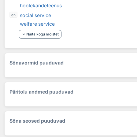
hoolekandeteenus
social service
en
welfare service
keyboard_arrow_down
Näita kogu mõistet
Sõnavormid puuduvad
Päritolu andmed puuduvad
Sõna seosed puuduvad