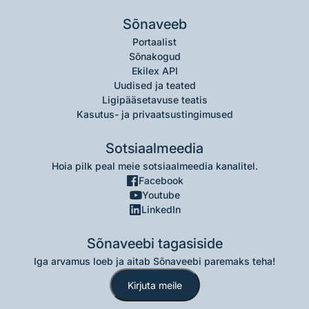
Sõnaveeb
Portaalist
Sõnakogud
Ekilex API
Uudised ja teated
Ligipääsetavuse teatis
Kasutus- ja privaatsustingimused
Sotsiaalmeedia
Hoia pilk peal meie sotsiaalmeedia kanalitel.
Facebook
Youtube
LinkedIn
Sõnaveebi tagasiside
Iga arvamus loeb ja aitab Sõnaveebi paremaks teha!
Kirjuta meile