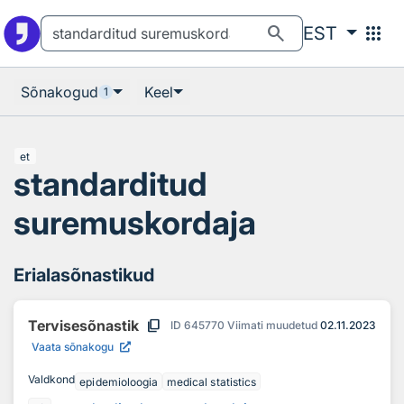
Otsingu juurde
Põhisisu juurde
search
apps
EST
Sõnakogud
Keel
1
et
standarditud
suremuskordaja
Erialasõnastikud
content_copy
Tervisesõnastik
ID
645770
Viimati muudetud
02.11.2023
Vaata sõnakogu
Valdkond
epidemioloogia
medical statistics