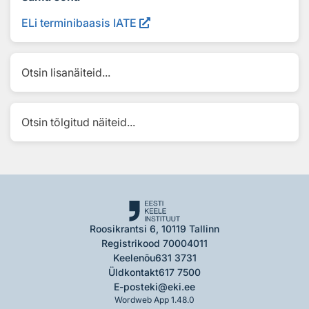
ELi terminibaasis IATE
Otsin lisanäiteid...
Otsin tõlgitud näiteid...
Roosikrantsi 6, 10119 Tallinn
Registrikood 70004011
Keelenõu
631 3731
Üldkontakt
617 7500
E-post
eki@eki.ee
Wordweb App 1.48.0