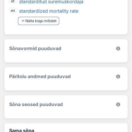
standarditud suremuskordaja
et
standardized mortality rate
en
keyboard_arrow_down
Näita kogu mõistet
Sõnavormid puuduvad
Päritolu andmed puuduvad
Sõna seosed puuduvad
Sama sõna