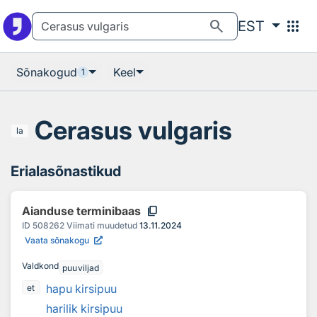
Otsingu juurde
Põhisisu juurde
search
apps
EST
Sõnakogud
Keel
1
Cerasus vulgaris
la
Erialasõnastikud
content_copy
Aianduse terminibaas
ID
508262
Viimati muudetud
13.11.2024
Vaata sõnakogu
Valdkond
puuviljad
hapu kirsipuu
et
harilik kirsipuu