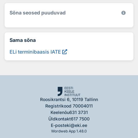
Sõna seosed puuduvad
Sama sõna
ELi terminibaasis IATE
Roosikrantsi 6, 10119 Tallinn
Registrikood 70004011
Keelenõu
631 3731
Üldkontakt
617 7500
E-post
eki@eki.ee
Wordweb App 1.48.0