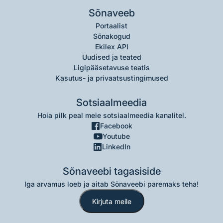
Sõnaveeb
Portaalist
Sõnakogud
Ekilex API
Uudised ja teated
Ligipääsetavuse teatis
Kasutus- ja privaatsustingimused
Sotsiaalmeedia
Hoia pilk peal meie sotsiaalmeedia kanalitel.
Facebook
Youtube
LinkedIn
Sõnaveebi tagasiside
Iga arvamus loeb ja aitab Sõnaveebi paremaks teha!
Kirjuta meile