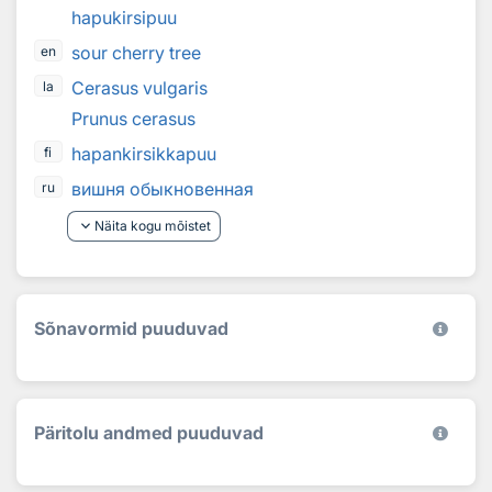
hapukirsipuu
sour cherry tree
en
Cerasus vulgaris
la
Prunus cerasus
hapankirsikkapuu
fi
вишня обыкновенная
ru
keyboard_arrow_down
Näita kogu mõistet
Sõnavormid puuduvad
Päritolu andmed puuduvad