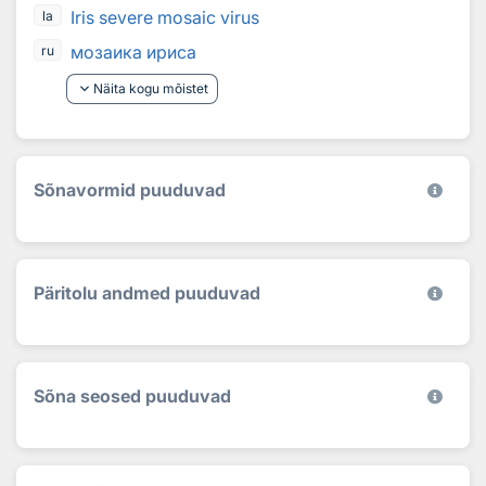
Iris severe mosaic virus
la
мозаика ириса
ru
keyboard_arrow_down
Näita kogu mõistet
Sõnavormid puuduvad
Päritolu andmed puuduvad
Sõna seosed puuduvad