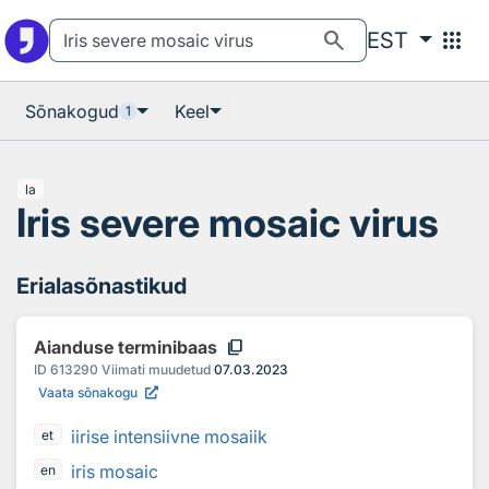
Otsingu juurde
Põhisisu juurde
search
apps
EST
Sõnakogud
Keel
1
la
Iris severe mosaic virus
Erialasõnastikud
content_copy
Aianduse terminibaas
ID
613290
Viimati muudetud
07.03.2023
Vaata sõnakogu
iirise intensiivne mosaiik
et
iris mosaic
en