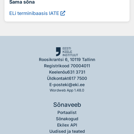
Sama sõna
ELi terminibaasis IATE
Roosikrantsi 6, 10119 Tallinn
Registrikood 70004011
Keelenõu
631 3731
Üldkontakt
617 7500
E-post
eki@eki.ee
Wordweb App 1.48.0
Sõnaveeb
Portaalist
Sõnakogud
Ekilex API
Uudised ja teated