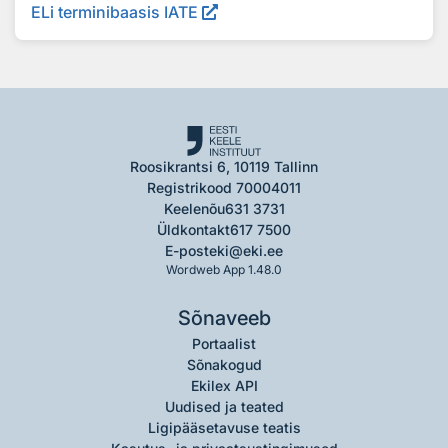
ELi terminibaasis IATE
Roosikrantsi 6, 10119 Tallinn
Registrikood 70004011
Keelenõu
631 3731
Üldkontakt
617 7500
E-post
eki@eki.ee
Wordweb App 1.48.0
Sõnaveeb
Portaalist
Sõnakogud
Ekilex API
Uudised ja teated
Ligipääsetavuse teatis