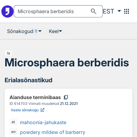
Otsingu juurde
Põhisisu juurde
search
apps
EST
Sõnakogud
Keel
1
la
Microsphaera berberidis
Erialasõnastikud
content_copy
Aianduse terminibaas
ID
614703
Viimati muudetud
21.12.2021
Vaata sõnakogu
mahoonia-jahukaste
et
powdery mildew of barberry
en