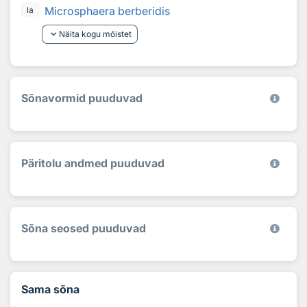
Microsphaera berberidis
la
keyboard_arrow_down
Näita kogu mõistet
Sõnavormid puuduvad
Päritolu andmed puuduvad
Sõna seosed puuduvad
Sama sõna