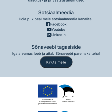
Kasutus- ja privaatsustingimused
Sotsiaalmeedia
Hoia pilk peal meie sotsiaalmeedia kanalitel.
Facebook
Youtube
LinkedIn
Sõnaveebi tagasiside
Iga arvamus loeb ja aitab Sõnaveebi paremaks teha!
Kirjuta meile