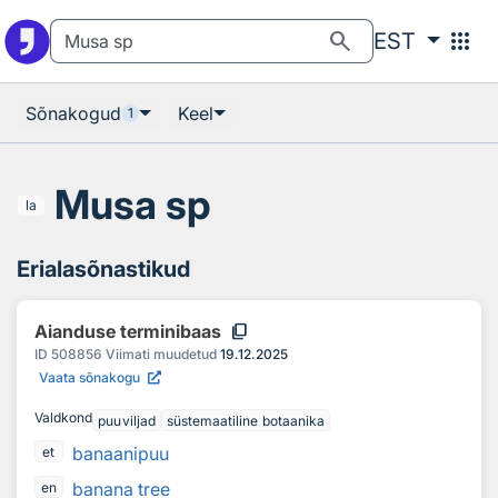
Otsingu juurde
Põhisisu juurde
search
apps
EST
Sõnakogud
Keel
1
Musa sp
la
Erialasõnastikud
content_copy
Aianduse terminibaas
ID
508856
Viimati muudetud
19.12.2025
Vaata sõnakogu
Valdkond
puuviljad
süstemaatiline botaanika
banaanipuu
et
banana tree
en