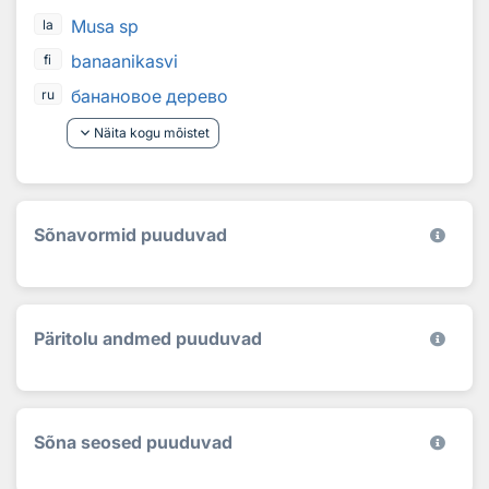
Musa sp
la
banaanikasvi
fi
банановое дерево
ru
keyboard_arrow_down
Näita kogu mõistet
Sõnavormid puuduvad
Päritolu andmed puuduvad
Sõna seosed puuduvad