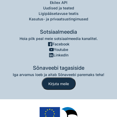
Ekilex API
Uudised ja teated
Ligipääsetavuse teatis
Kasutus- ja privaatsustingimused
Sotsiaalmeedia
Hoia pilk peal meie sotsiaalmeedia kanalitel.
Facebook
Youtube
LinkedIn
Sõnaveebi tagasiside
Iga arvamus loeb ja aitab Sõnaveebi paremaks teha!
Kirjuta meile