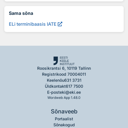
Sama sõna
ELi terminibaasis IATE
Roosikrantsi 6, 10119 Tallinn
Registrikood 70004011
Keelenõu
631 3731
Üldkontakt
617 7500
E-post
eki@eki.ee
Wordweb App 1.48.0
Sõnaveeb
Portaalist
Sõnakogud