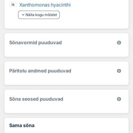
Xanthomonas hyacinthi
la
keyboard_arrow_down
Näita kogu mõistet
Sõnavormid puuduvad
Päritolu andmed puuduvad
Sõna seosed puuduvad
Sama sõna