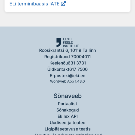
ELi terminibaasis IATE
Roosikrantsi 6, 10119 Tallinn
Registrikood 70004011
Keelenõu
631 3731
Üldkontakt
617 7500
E-post
eki@eki.ee
Wordweb App 1.48.0
Sõnaveeb
Portaalist
Sõnakogud
Ekilex API
Uudised ja teated
Ligipääsetavuse teatis