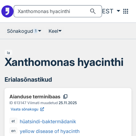
Otsingu juurde
Põhisisu juurde
search
apps
EST
Sõnakogud
Keel
1
la
Xanthomonas hyacinthi
Erialasõnastikud
content_copy
Aianduse terminibaas
ID
613147
Viimati muudetud
25.11.2025
Vaata sõnakogu
hüatsindi-baktermädanik
et
yellow disease of hyacinth
en