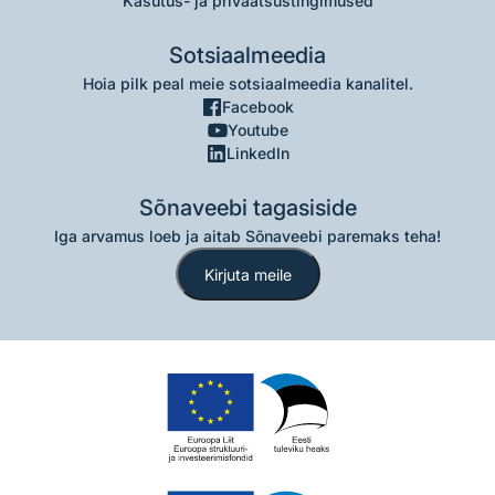
Kasutus- ja privaatsustingimused
Sotsiaalmeedia
Hoia pilk peal meie sotsiaalmeedia kanalitel.
Facebook
Youtube
LinkedIn
Sõnaveebi tagasiside
Iga arvamus loeb ja aitab Sõnaveebi paremaks teha!
Kirjuta meile