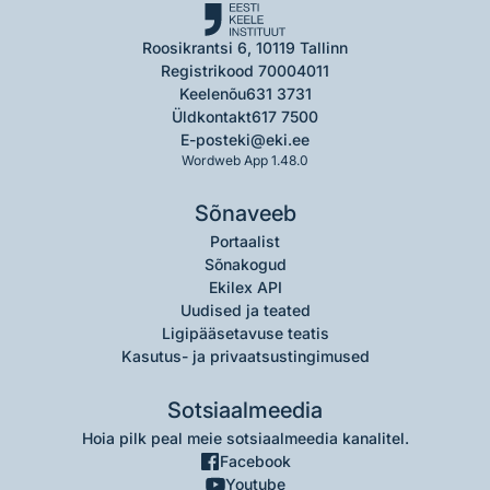
Roosikrantsi 6, 10119 Tallinn
Registrikood 70004011
Keelenõu
631 3731
Üldkontakt
617 7500
E-post
eki@eki.ee
Wordweb App 1.48.0
Sõnaveeb
Portaalist
Sõnakogud
Ekilex API
Uudised ja teated
Ligipääsetavuse teatis
Kasutus- ja privaatsustingimused
Sotsiaalmeedia
Hoia pilk peal meie sotsiaalmeedia kanalitel.
Facebook
Youtube