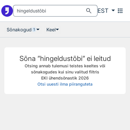
Otsingu juurde
Põhisisu juurde
search
apps
EST
Sõnakogud
Keel
1
Sõna ”hingeldustõbi” ei leitud
Otsing annab tulemusi teistes keeltes või
sõnakogudes kui sinu valitud filtris
EKI ühendsõnastik 2026
Otsi uuesti ilma piiranguteta