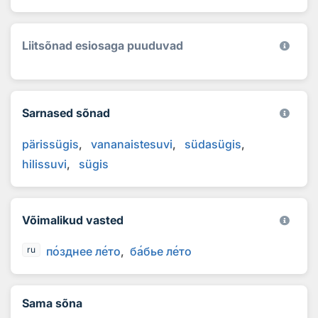
Liitsõnad esiosaga puuduvad
Sarnased sõnad
pärissügis
vananaistesuvi
südasügis
hilissuvi
sügis
Võimalikud vasted
п
о
зднее л
е
то
б
а
бье л
е
то
ru
Sama sõna