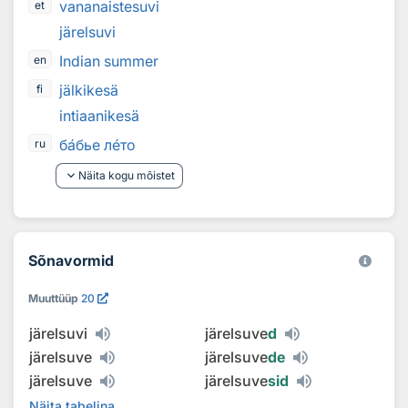
vananaistesuvi
et
järelsuvi
Indian summer
en
jälkikesä
fi
intiaanikesä
б
а
бье л
е
то
ru
keyboard_arrow_down
Näita kogu mõistet
Sõnavormid
Muuttüüp
20
järelsuvi
järelsuve
d
järelsuve
järelsuve
de
järelsuve
järelsuve
sid
Näita tabelina