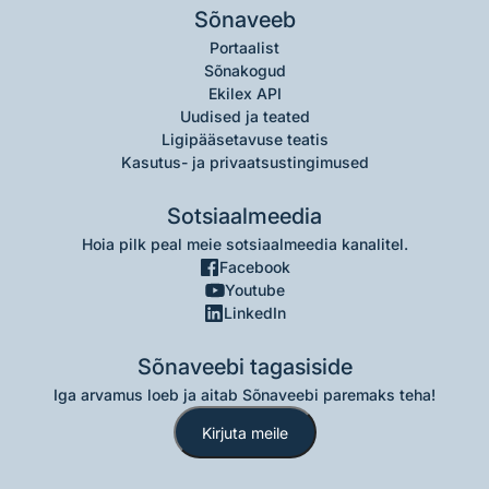
Sõnaveeb
Portaalist
Sõnakogud
Ekilex API
Uudised ja teated
Ligipääsetavuse teatis
Kasutus- ja privaatsustingimused
Sotsiaalmeedia
Hoia pilk peal meie sotsiaalmeedia kanalitel.
Facebook
Youtube
LinkedIn
Sõnaveebi tagasiside
Iga arvamus loeb ja aitab Sõnaveebi paremaks teha!
Kirjuta meile