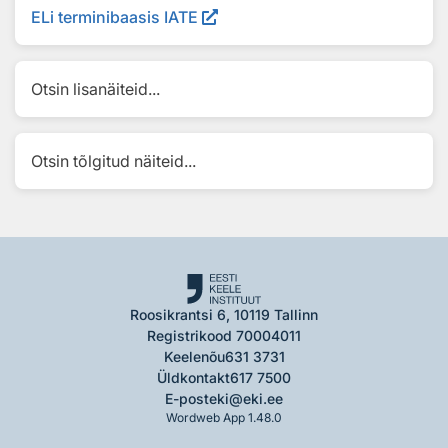
ELi terminibaasis IATE
Otsin lisanäiteid...
Otsin tõlgitud näiteid...
Roosikrantsi 6, 10119 Tallinn
Registrikood 70004011
Keelenõu
631 3731
Üldkontakt
617 7500
E-post
eki@eki.ee
Wordweb App 1.48.0