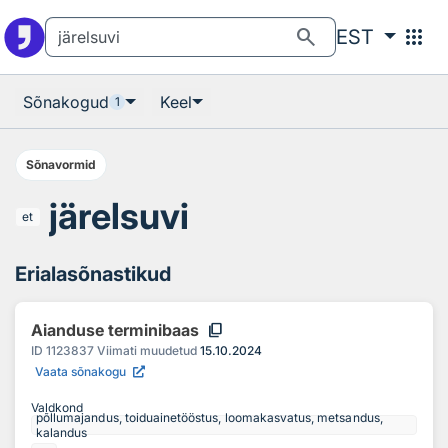
Otsingu juurde
Põhisisu juurde
search
apps
EST
Sõnakogud
Keel
1
Sõnavormid
järelsuvi
et
Erialasõnastikud
content_copy
Aianduse terminibaas
ID
1123837
Viimati muudetud
15.10.2024
Vaata sõnakogu
Valdkond
põllumajandus, toiduainetööstus, loomakasvatus, metsandus,
kalandus