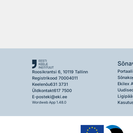
Sõna
Portaali
Roosikrantsi 6, 10119 Tallinn
Sõnako
Registrikood 70004011
Ekilex 
Keelenõu
631 3731
Uudised
Üldkontakt
617 7500
Ligipää
E-post
eki@eki.ee
Kasutus
Wordweb App 1.48.0