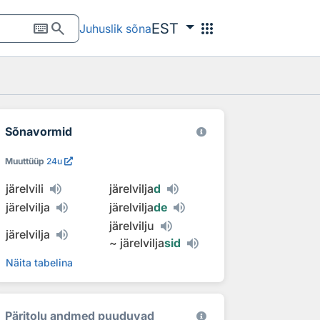
keyboard
search
apps
EST
Juhuslik sõna
Sõnavormid
Muuttüüp
24u
järelvili
järelvilja
d
järelvilja
järelvilja
de
järelvilju
järelvilja
~
järelvilja
sid
Näita tabelina
Päritolu andmed puuduvad