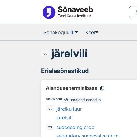
Otsingu juurde
Põhisisu juurde
Sõnakogud
Keel
1
järelvili
et
Erialasõnastikud
content_copy
Aianduse terminibaas
Valdkond
põllumajandusteadus
järelkultuur
et
järelvili
succeeding crop
en
secondary successive crop