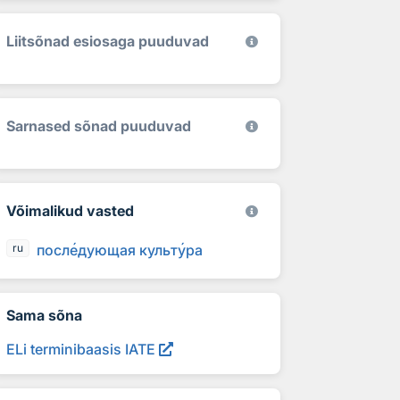
Liitsõnad esiosaga puuduvad
Sarnased sõnad puuduvad
Võimalikud vasted
посл
е
дующая культ
у
ра
ru
Sama sõna
ELi terminibaasis IATE