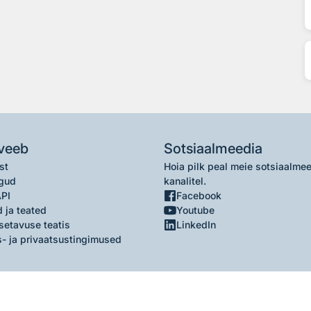
veeb
Sotsiaalmeedia
st
Hoia pilk peal meie sotsiaalme
gud
kanalitel.
API
Facebook
 ja teated
Youtube
setavuse teatis
LinkedIn
- ja privaatsustingimused