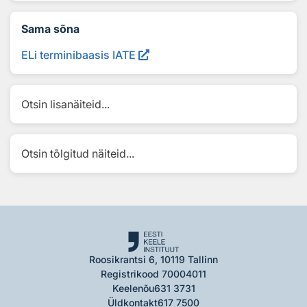
Sama sõna
ELi terminibaasis IATE
Otsin lisanäiteid...
Otsin tõlgitud näiteid...
Roosikrantsi 6, 10119 Tallinn
Registrikood 70004011
Keelenõu
631 3731
Üldkontakt
617 7500