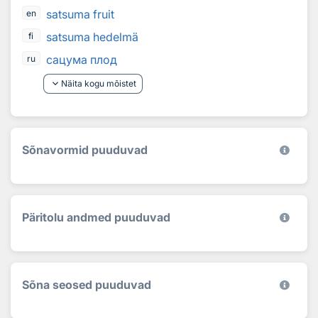
satsuma fruit
en
satsuma hedelmä
fi
сацума плод
ru
keyboard_arrow_down
Näita kogu mõistet
Sõnavormid puuduvad
Päritolu andmed puuduvad
Sõna seosed puuduvad