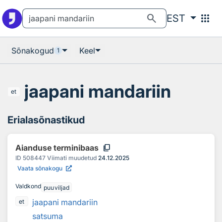
Otsingu juurde
Põhisisu juurde
search
apps
EST
Sõnakogud
Keel
1
jaapani mandariin
et
Erialasõnastikud
content_copy
Aianduse terminibaas
ID
508447
Viimati muudetud
24.12.2025
Vaata sõnakogu
Valdkond
puuviljad
jaapani mandariin
et
satsuma