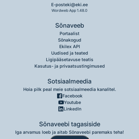
E-post
eki@eki.ee
Wordweb App 1.48.0
Sõnaveeb
Portaalist
Sõnakogud
Ekilex API
Uudised ja teated
Ligipääsetavuse teatis
Kasutus- ja privaatsustingimused
Sotsiaalmeedia
Hoia pilk peal meie sotsiaalmeedia kanalitel.
Facebook
Youtube
LinkedIn
Sõnaveebi tagasiside
Iga arvamus loeb ja aitab Sõnaveebi paremaks teha!