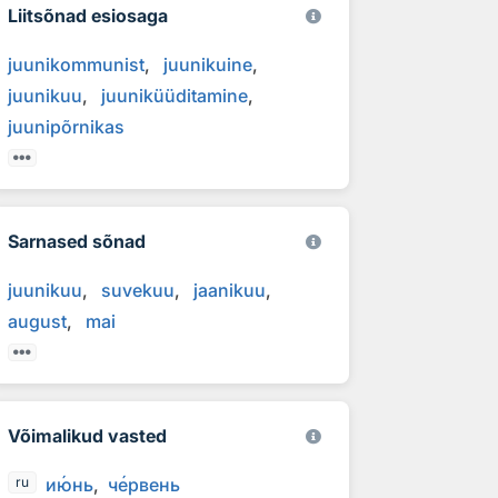
Liitsõnad esiosaga
juunikommunist
juunikuine
juunikuu
juuniküüditamine
juunipõrnikas
Sarnased sõnad
juunikuu
suvekuu
jaanikuu
august
mai
Võimalikud vasted
и
ю
нь
ч
е
рвень
ru