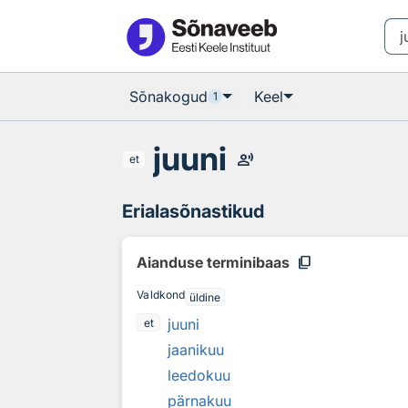
Otsingu juurde
Põhisisu juurde
Sõnakogud
Keel
1
juuni
record_voice_over
et
Erialasõnastikud
content_copy
Aianduse terminibaas
Valdkond
üldine
juuni
et
jaanikuu
leedokuu
pärnakuu