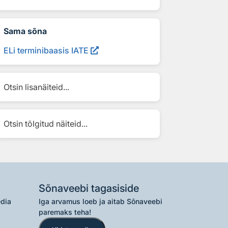
Sama sõna
ELi terminibaasis IATE
Otsin lisanäiteid...
Otsin tõlgitud näiteid...
Sõnaveebi tagasiside
edia
Iga arvamus loeb ja aitab Sõnaveebi
paremaks teha!