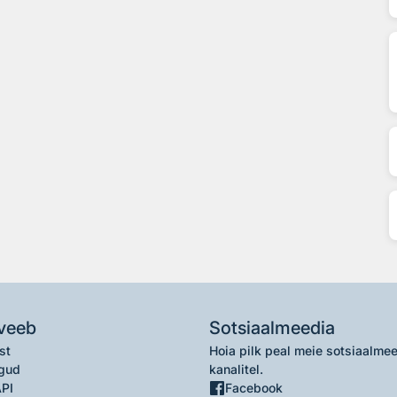
veeb
Sotsiaalmeedia
st
Hoia pilk peal meie sotsiaalme
gud
kanalitel.
API
Facebook