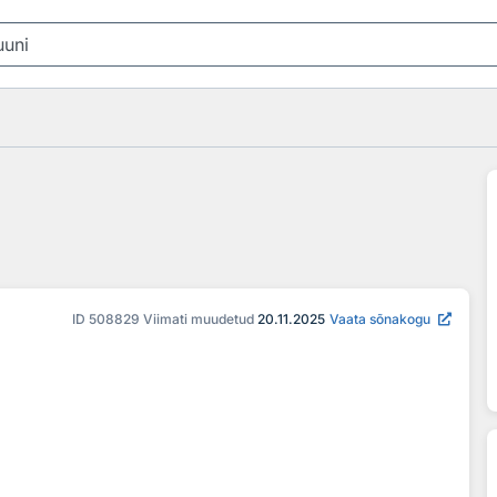
ID
508829
Viimati muudetud
20.11.2025
Vaata sõnakogu