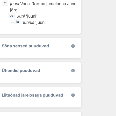
juuni
Vana-Rooma jumalanna Juno
et
järgi
Juni
'juuni'
de
Iūnius
'juuni'
la
Sõna seosed puuduvad
Ühendid puuduvad
Liitsõnad järelosaga puuduvad