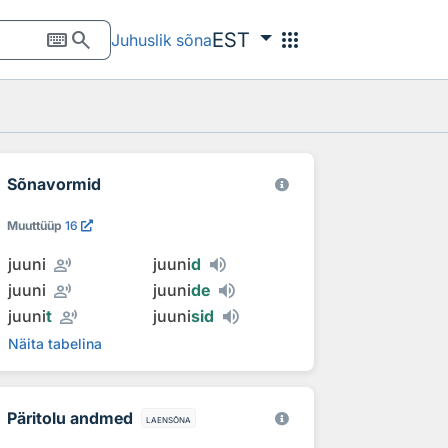
keyboard
search
apps
EST
Juhuslik sõna
Sõnavormid
Muuttüüp
16
record_voice_over
juuni
juuni
d
record_voice_over
juuni
juuni
de
record_voice_over
juuni
t
juuni
sid
Näita tabelina
Päritolu andmed
laensõna