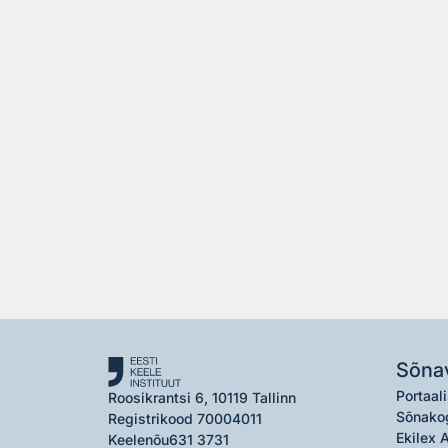
Sõna
Portaali
Roosikrantsi 6, 10119 Tallinn
Sõnako
Registrikood 70004011
Ekilex 
Keelenõu
631 3731