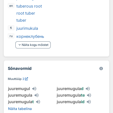
tuberous root
en
root tuber
tuber
juurimukula
fi
корнеклубень
ru
keyboard_arrow_down
Näita kogu mõistet
Sõnavormid
Muuttüüp
2
juuremugul
juuremugula
d
juuremugula
juuremugula
te
juuremugula
t
juuremugula
id
Näita tabelina