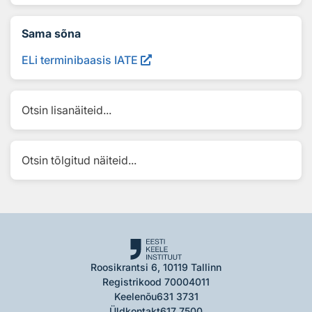
Sama sõna
ELi terminibaasis IATE
Otsin lisanäiteid...
Otsin tõlgitud näiteid...
Roosikrantsi 6, 10119 Tallinn
Registrikood 70004011
Keelenõu
631 3731
Üldkontakt
617 7500