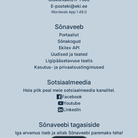
E-post
eki@eki.ee
Wordweb App 1.48.0
Sõnaveeb
Portaalist
Sõnakogud
Ekilex API
Uudised ja teated
Ligipääsetavuse teatis
Kasutus- ja privaatsustingimused
Sotsiaalmeedia
Hoia pilk peal meie sotsiaalmeedia kanalitel.
Facebook
Youtube
LinkedIn
Sõnaveebi tagasiside
Iga arvamus loeb ja aitab Sõnaveebi paremaks teha!