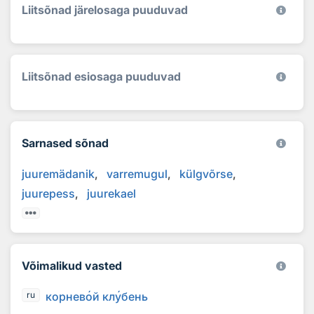
Liitsõnad järelosaga puuduvad
Liitsõnad esiosaga puuduvad
Sarnased sõnad
juuremädanik
varremugul
külgvõrse
juurepess
juurekael
Võimalikud vasted
корнев
о
й кл
у
бень
ru