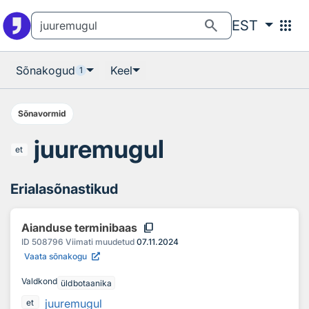
Otsingu juurde
Põhisisu juurde
search
apps
EST
Sõnakogud
Keel
1
Sõnavormid
juuremugul
et
Erialasõnastikud
content_copy
Aianduse terminibaas
ID
508796
Viimati muudetud
07.11.2024
Vaata sõnakogu
Valdkond
üldbotaanika
juuremugul
et