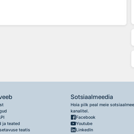
veeb
Sotsiaalmeedia
st
Hoia pilk peal meie sotsiaalme
gud
kanalitel.
API
Facebook
 ja teated
Youtube
setavuse teatis
LinkedIn