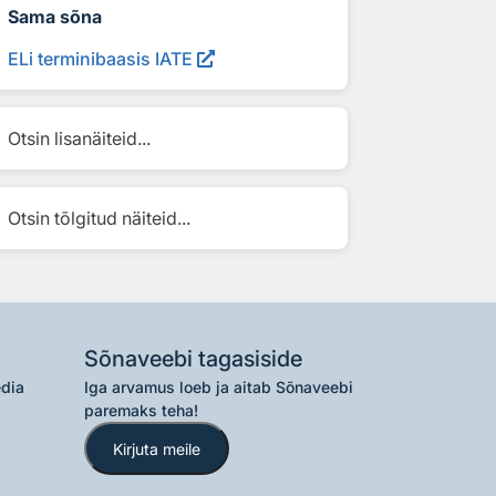
Sama sõna
ELi terminibaasis IATE
Otsin lisanäiteid...
Otsin tõlgitud näiteid...
Sõnaveebi tagasiside
edia
Iga arvamus loeb ja aitab Sõnaveebi
paremaks teha!
Kirjuta meile