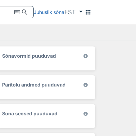
keyboard
search
apps
EST
Juhuslik sõna
Sõnavormid puuduvad
Päritolu andmed puuduvad
Sõna seosed puuduvad