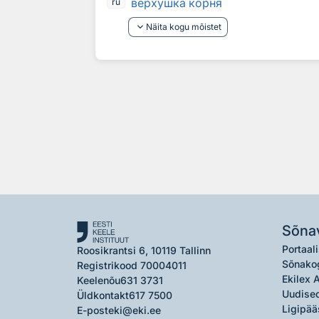
верхушка корня
ru
keyboard_arrow_down
Näita kogu mõistet
Sõna
Portaali
Roosikrantsi 6, 10119 Tallinn
Sõnako
Registrikood 70004011
Ekilex 
Keelenõu
631 3731
Uudised
Üldkontakt
617 7500
Ligipää
E-post
eki@eki.ee