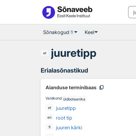
Otsingu juurde
Põhisisu juurde
Sõnakogud
Keel
1
juuretipp
et
Erialasõnastikud
content_copy
Aianduse terminibaas
Valdkond
üldbotaanika
juuretipp
et
root tip
en
juuren kärki
fi